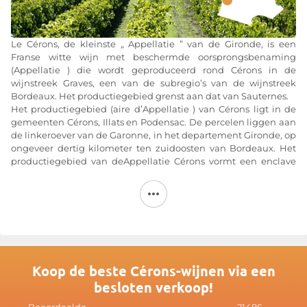
Le Cérons, de kleinste „ Appellatie ” van de Gironde, is een
Franse witte wijn met beschermde oorsprongsbenaming
(Appellatie ) die wordt geproduceerd rond Cérons in de
wijnstreek Graves, een van de subregio’s van de wijnstreek
Bordeaux. Het productiegebied grenst aan dat van Sauternes.
Het productiegebied (aire d’Appellatie ) van Cérons ligt in de
gemeenten Cérons, Illats en Podensac. De percelen liggen aan
de linkeroever van de Garonne, in het departement Gironde, op
ongeveer dertig kilometer ten zuidoosten van Bordeaux. Het
productiegebied van deAppellatie Cérons vormt een enclave
binnen dat van de Graves. Deze wijngaard omvat ongeveer 30
hectare in productie.
De wijn van Cérons mag uitsluitend worden gemaakt van de
druivensoorten Sémillon, Muscadelle en Sauvignon.
De druiven moeten overrijp zijn en in opeenvolgende
plukrondes worden geoogst. De most moet minimaal 212 gram
suiker per liter bevatten en de wijnen moeten minimaal 12,5 %
Koop de beste Cérons-wijnen via een
alcoholvolume hebben. De wijnen zijn verfijnd en elegant,
besloten verkoop!
maar bereiken niet de concentratie van de Sauternes: ze zijn
lichter en levendiger. Ze kunnen 5 tot 15 jaar worden bewaard.