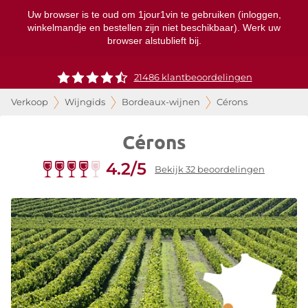
Uw browser is te oud om 1jour1vin te gebruiken (inloggen,
winkelmandje en bestellen zijn niet beschikbaar). Werk uw
browser alstublieft bij.
21486 klantbeoordelingen
Verkoop
Wijngids
Bordeaux-wijnen
Cérons
Cérons
4.2/5
Bekijk 32 beoordelingen