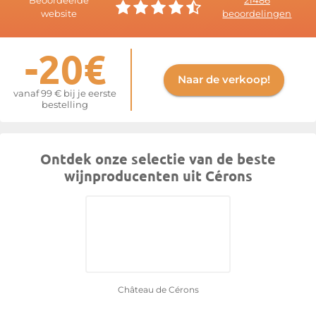
Beoordeelde
21486
website
beoordelingen
Meer informatie op de website van
Cérons
-20€
Naar de verkoop!
vanaf 99 € bij je eerste
bestelling
Ontdek onze selectie van de beste
wijnproducenten uit Cérons
Château de Cérons