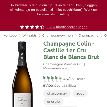
Uw browser is te oud om 1jour1vin te gebruiken (inloggen,
winkelmandje en bestellen zijn niet beschikbaar). Werk uw
browser alstublieft bij.
21487 klantbeoordelingen
Verkoop
Wijngids
Champagnewijnen
Champagne
C
Champagne Colin -
Castille 1er Cru
Blanc de Blancs Brut
Champagne Premier Cru
|
Mousserende wijn
4.7/5
(6 klanten)
91/100
Gault & Millau
chardonnay
zout
energie