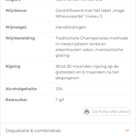
Wijnbouw
Gecertificeerd met het label „Hoge
Milieuwaarde“ niveau 3
Wijnoogst
Handleidingen
Wijnbereiding
Traditionele Champenoise-methode
in roestvrijstalen tanks en
eikenhouten vaten, malolactische
gisting
Rijping
18 tot 30 maanden rijping op de
gistresten en 6 maanden na het
degorgeren
Alcoholgehalte
12%
Restsuiker
7 g/l
De fiche afdrukken
Degustatie & combinaties