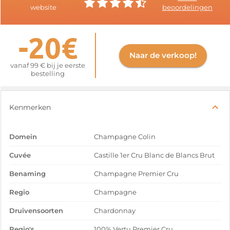
website
beoordelingen
-20€
Naar de verkoop!
vanaf 99 € bij je eerste
bestelling
Kenmerken
Domein
Champagne Colin
Cuvée
Castille 1er Cru Blanc de Blancs Brut
Benaming
Champagne Premier Cru
Regio
Champagne
Druivensoorten
Chardonnay
Regio's
100% Vertu Premier Cru