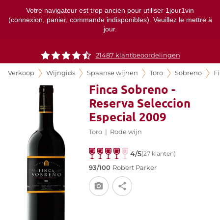
Votre navigateur est trop ancien pour utiliser 1jour1vin
(connexion, panier, commande indisponibles). Veuillez le mettre à
jour.
21487 klantbeoordelingen
Verkoop
Wijngids
Spaanse wijnen
Toro
Sobreno
F
Finca Sobreno -
Reserva Seleccion
Especial 2009
Toro
|
Rode wijn
4/5
(27 klanten)
93/100
Robert Parker