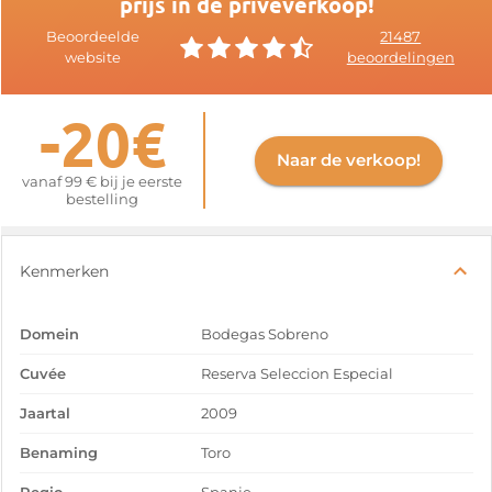
prijs in de privéverkoop!
Beoordeelde
21487
website
beoordelingen
-20€
Naar de verkoop!
vanaf 99 € bij je eerste
bestelling
Kenmerken
Domein
Bodegas Sobreno
Cuvée
Reserva Seleccion Especial
Jaartal
2009
Benaming
Toro