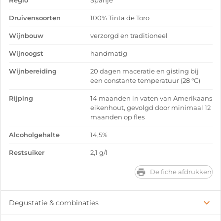
Regio
Spanje
Druivensoorten
100% Tinta de Toro
Wijnbouw
verzorgd en traditioneel
Wijnoogst
handmatig
Wijnbereiding
20 dagen maceratie en gisting bij
een constante temperatuur (28 °C)
Rijping
14 maanden in vaten van Amerikaans
eikenhout, gevolgd door minimaal 12
maanden op fles
Alcoholgehalte
14,5%
Restsuiker
2,1 g/l
De fiche afdrukken
Degustatie & combinaties