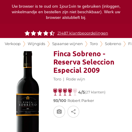
Uw browser is te oud om 1jour1vin te gebruiken (inloggen,
winkelmandje en bestellen zijn niet beschikbaar). Werk uw
browser alstublieft bij.
21487 klantbeoordelingen
Verkoop
Wijngids
Spaanse wijnen
Toro
Sobreno
F
Finca Sobreno -
Reserva Seleccion
Especial 2009
Toro
|
Rode wijn
4/5
(27 klanten)
93/100
Robert Parker