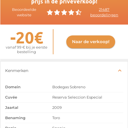
prijs in de privéverkoop!
Beoordeelde
21487
website
beoordelingen
-20€
Naar de verkoop!
vanaf 99 € bij je eerste
bestelling
Kenmerken
Domein
Bodegas Sobreno
Cuvée
Reserva Seleccion Especial
Jaartal
2009
Benaming
Toro