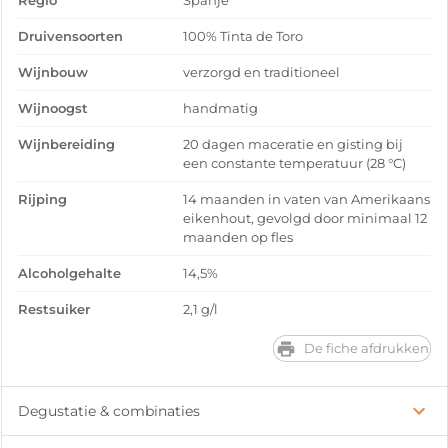
Regio
Spanje
Druivensoorten
100% Tinta de Toro
Wijnbouw
verzorgd en traditioneel
Wijnoogst
handmatig
Wijnbereiding
20 dagen maceratie en gisting bij
een constante temperatuur (28 °C)
Rijping
14 maanden in vaten van Amerikaans
eikenhout, gevolgd door minimaal 12
maanden op fles
Alcoholgehalte
14,5%
Restsuiker
2,1 g/l
De fiche afdrukken
Degustatie & combinaties