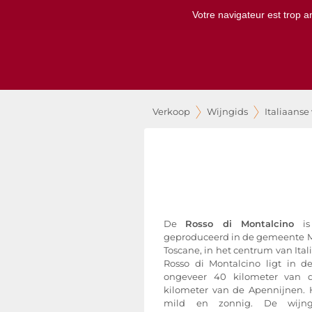
Votre navigateur est trop a
Verkoop
Wijngids
Italiaanse
De
Rosso di Montalcino
is
geproduceerd in de gemeente Mo
Toscane, in het centrum van Ita
Rosso di Montalcino ligt in 
ongeveer 40 kilometer van 
kilometer van de Apennijnen. H
mild en zonnig. De wijng