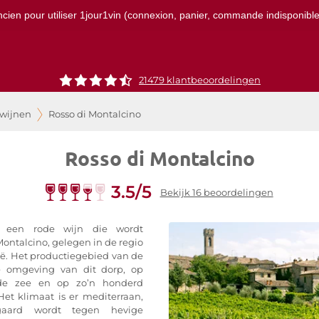
ncien pour utiliser 1jour1vin (connexion, panier, commande indisponibles)
21479 klantbeoordelingen
 wijnen
Rosso di Montalcino
Rosso di Montalcino
3.5/5
Bekijk 16 beoordelingen
 een rode wijn die wordt
ntalcino, gelegen in de regio
lië. Het productiegebied van de
de omgeving van dit dorp, op
de zee en op zo’n honderd
et klimaat is er mediterraan,
aard wordt tegen hevige