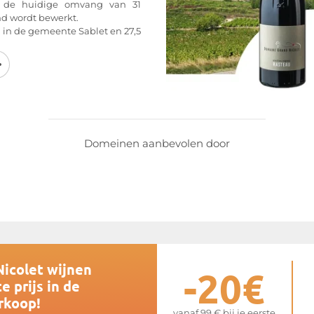
t de huidige omvang van 31
nd wordt bewerkt.
e in de gemeente Sablet en 27,5
 het terroir van Sablet bestaat
gt voor smakelijke en fruitige
bestaat uit een klei-kalkbodem,
e klei met aders van blauwe
rachtige wijnen met een goed
en geproduceerd.
ode druivensoorten verbouwd,
Domeinen aanbevolen door
rignan, Mourvèdre en Cinsault.
van de wijngaard bedraagt 45
n van meer dan 80 jaar oud.
: Tafelwijn, Côtes du Rhône,
k zoete wijnen uit Rasteau. De
e hand geoogst en streng
van het type wijn dat we willen
t ontstelen, het overpompen,
rdompelen van de druiven toe.
Nicolet wijnen
s de gistingstemperatuur. De
-20€
t 35 dagen. Voor de rijping
e prijs in de
jk van onze cuvées, amforen,
rkoop!
vanaf 99 € bij je eerste