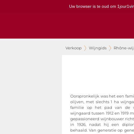
Uw browser is te oud om 1jour1vin 
Verkoop
Wijngids
Rhône-wi
Oorspronkelijk was het een famil
olijven, met slechts 1 ha wijn
familie op het pad van de 
wijngaard tussen 1912 en 1919 me
gepassioneerd wijnbouwer richtt
in 1926, nadat hij een dipl
behaald. Van generatie op gene