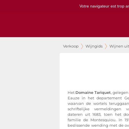
Votre navigateur est trop a
Verkoop
Wijngids
Wijnen ui
Het
Domaine Tariquet
, gelegen
Eauze in het departement Ger
waarvan de wortels teruggaan
schriftelijke vermeldingen
dateren uit 1683, toen het 
familie de Montesquiou. In 1
beslissende wending met de ov