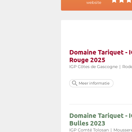
website
generaties een levendig, duur
trouw blijft aan zijn Gascognese i
Meer informatie op de website 
Domaine Tariquet - 
Rouge 2025
IGP Côtes de Gascogne
|
Rode
Meer informatie
Domaine Tariquet - 
Bulles 2023
IGP Comté Tolosan
|
Moussere