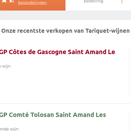
bestelling
beoordelingen
zaam domein door te geven dat
dentiteit.
van
Tariquet
Onze recentste verkopen van Tariquet-wijnen
IGP Côtes de Gascogne Saint Amand Le
 wijn
IGP Comté Tolosan Saint Amand Les
nde wijn