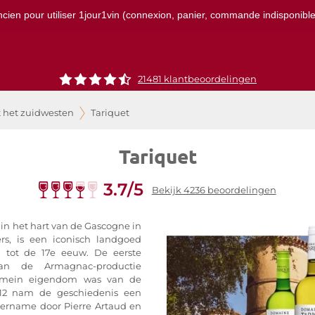
ncien pour utiliser 1jour1vin (connexion, panier, commande indisponibles)
21481 klantbeoordelingen
t het zuidwesten
Tariquet
Tariquet
3.7/5
Bekijk 4236 beoordelingen
 in het hart van de Gascogne in
s, is een iconisch landgoed
 tot de 17e eeuw. De eerste
 van de Armagnac-productie
domein eigendom was van de
912 nam de geschiedenis een
ername door Pierre Artaud en