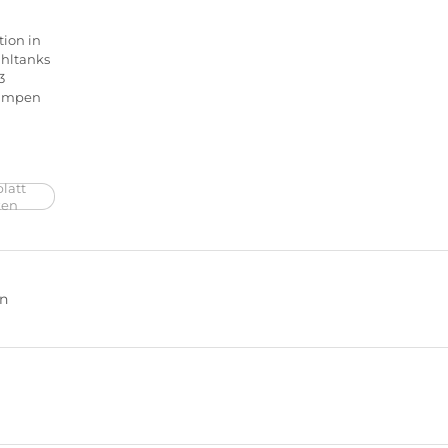
tion in
ahltanks
3
umpen
latt
ken
en