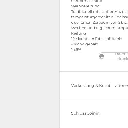
Sortiermaschine
Weinbereitung
Traditionell mit sanfter Mazera
temperaturgeregelten Edelst
über einen Zeitraum von 2 bis 
Wochen und täglichem Ump
Reifung
12 Monate in Edelstahltanks
Alkoholgehalt
14,5%
Datenb
druc
Verkostung & Kombination
Schloss Joinin