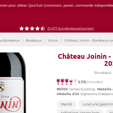
ncien pour utiliser 1jour1vin (connexion, panier, commande indisponibles)
21.477 Kundenbewertungen
us Bordeaux
Bordeaux
Joinin
Château Joinin - Bordeaux r
Château Joinin 
20
Bordeaux
3.7/5
(3 Kunden)
89/100
James Suckling
Médaille 
Médaille d'Or
Vignerons Indépen
Merlot
rund und geschm
sofortiges Vergnügen
k