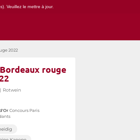
. Veuillez le mettre à jour.
ouge 2022
- Bordeaux rouge
22
|
Rotwein
d'Or
Concours Paris
dants
eidig
leine Kanone