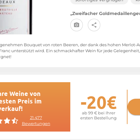
„Zweifacher Goldmedaillengew
genehmen Bouquet von roten Beeren, der dank des hohen Merlot-Ant
ranc unterstützt wird. Ein schmackhafter Wein für jede Gelegenheit, d
ignet!
hre Weine von
-20€
esten Preis im
verkauf!
ab 99 € bei Ihrer
21.477
ersten Bestellung
Bewertungen