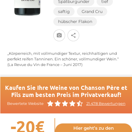
Spätburgunder
tief
saftig
Grand Cru
hübscher Flakon
„Körperreich, mit vollmundiger Textur, reichhaltigen und
perfekt reifen Tanninen. Ein schöner, vollmundiger Wein.“
(La Revue du Vin de France – Juni 2017)
Kaufen Sie Ihre Weine von Chanson Père et
Fils zum besten Preis im Privatverkauf!
Bewertete Website
21.478 Bewertungen
-20€
Hier geht’s zu den