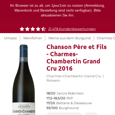
Ihr Browser ist zu alt, um 1jour1vin zu nutzen (Anmeldung,
Warenkorb und Bestellung sind nicht verfügbar). Bitte
aktualisieren Sie ihn.
21.478 Kundenbewertungen
Umsatz
Weinführer
Weine aus dem Burgund
Charmes-
Chanson Père et Fils
- Charmes-
Chambertin Grand
Cru 2016
Charmes-Chambertin Grand Cru
|
Rotwein
18/20
Jancis Robinson
17,5-18,5/20
RVF
17/20
Bettane & Desseauve
93/100
Burghound