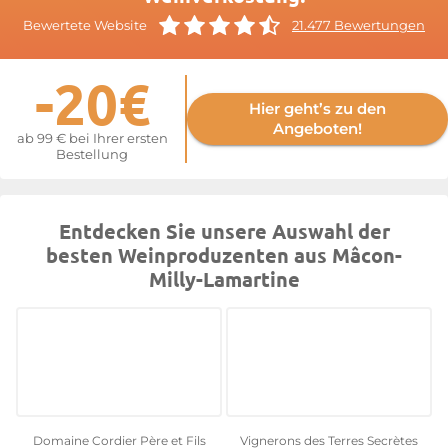
der Domaine Christophe Cordier hervorzuheben.
Bewertete Website
21.477 Bewertungen
Weitere Informationen finden Sie auf der Website von
Mâcon-
Milly-Lamartine
-20€
Hier geht’s zu den
Angeboten!
ab 99 € bei Ihrer ersten
Bestellung
Entdecken Sie unsere Auswahl der
besten Weinproduzenten aus Mâcon-
Milly-Lamartine
Domaine Cordier Père et Fils
Vignerons des Terres Secrètes