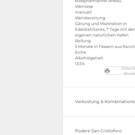
biodynamischer Anbau
Weinlese
manuell
Weinbereitung
Gärung und Mazeration in
Edelstahltanks, 7 Tage mit de
eigenen natürlichen Hefen
Reifung
5 Monate in Fässern aus franzö
Eiche
Alkoholgehalt
13,5%
Datenb
druc
Verkostung & Kombination
Podere San Cristoforo