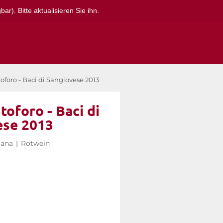
r). Bitte aktualisieren Sie ihn.
oforo - Baci di Sangiovese 2013
toforo - Baci di
ese 2013
ana
|
Rotwein