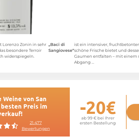
t Lorenzo Zonin in sehr
„Baci di
ist ein intensiver, fruchtbetonte
as besondere Terroir
Sangiovese“
schöne Frische bietet und des
ch widerspiegeln.
Gaumen entfalten – mit einem 
Abgang …
e Weine von San
-20€
 besten Preis im
verkauf!
ab 99 € bei Ihrer
21.477
ersten Bestellung
Bewertungen