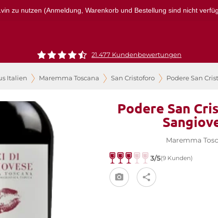
r1vin zu nutzen (Anmeldung, Warenkorb und Bestellung sind nicht verfügba
21.477 Kundenbewertungen
s Italien
Maremma Toscana
San Cristoforo
Podere San Crist
Podere San Cris
Sangiov
Maremma Tosc
3/5
(9 Kunden)