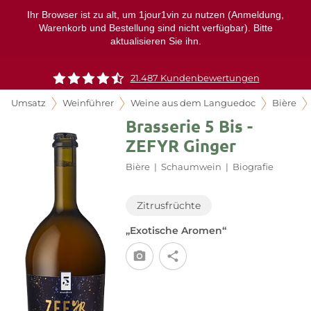
Ihr Browser ist zu alt, um 1jour1vin zu nutzen (Anmeldung,
Warenkorb und Bestellung sind nicht verfügbar). Bitte
aktualisieren Sie ihn.
21.487 Kundenbewertungen
Umsatz
Weinführer
Weine aus dem Languedoc
Bière
Brasserie 5 Bis -
ZEFYR Ginger
Bière
|
Schaumwein
|
Biografie
Zitrusfrüchte
„Exotische Aromen“