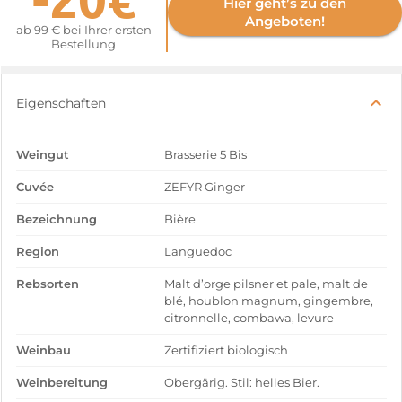
Hier geht’s zu den
Angeboten!
ab 99 € bei Ihrer ersten
Bestellung
Eigenschaften
Weingut
Brasserie 5 Bis
Cuvée
ZEFYR Ginger
Bezeichnung
Bière
Region
Languedoc
Rebsorten
Malt d’orge pilsner et pale, malt de
blé, houblon magnum, gingembre,
citronnelle, combawa, levure
Weinbau
Zertifiziert biologisch
Weinbereitung
Obergärig. Stil: helles Bier.