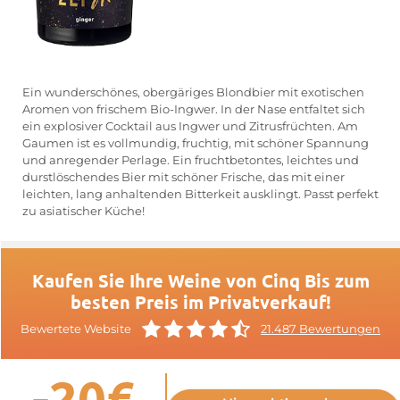
Ein wunderschönes, obergäriges Blondbier mit exotischen
Aromen von frischem Bio-Ingwer. In der Nase entfaltet sich
ein explosiver Cocktail aus Ingwer und Zitrusfrüchten. Am
Gaumen ist es vollmundig, fruchtig, mit schöner Spannung
und anregender Perlage. Ein fruchtbetontes, leichtes und
durstlöschendes Bier mit schöner Frische, das mit einer
leichten, lang anhaltenden Bitterkeit ausklingt. Passt perfekt
zu asiatischer Küche!
Kaufen Sie Ihre Weine von Cinq Bis zum
besten Preis im Privatverkauf!
Bewertete Website
21.487 Bewertungen
-20€