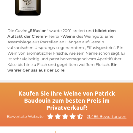
Die Cuvée
„Effusion“
wurde 2001 kreiert und
bildet den
Auftakt der Chenin-
Terroir
-Weine
des Weinguts. Eine
Assemblage aus Parzellen an Hängen auf Gestein
vulkanischen Ursprungs, sogenanntem „Effusivgestein“. Ein
Wein von aromatischer Frische, wie sein Name schon sagt. Er
ist sehr vielseitig und passt hervorragend vom Aperitif über
Käse bis hin zu Fisch und gegrilltem weißem Fleisch.
Ein
wahrer Genuss aus der Loire!
Kaufen Sie Ihre Weine von Patrick
Baudouin zum besten Preis im
Privatverkauf!
Bewertete Website
21.486 Bewertungen