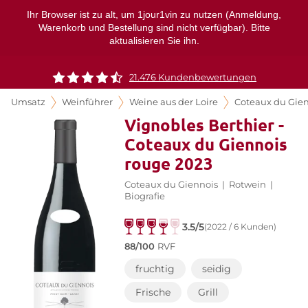
Ihr Browser ist zu alt, um 1jour1vin zu nutzen (Anmeldung,
Warenkorb und Bestellung sind nicht verfügbar). Bitte
aktualisieren Sie ihn.
21.476 Kundenbewertungen
Umsatz
Weinführer
Weine aus der Loire
Coteaux du Gie
Vignobles Berthier -
Coteaux du Giennois
rouge 2023
Coteaux du Giennois
|
Rotwein
|
Biografie
3.5/5
(2022 / 6 Kunden)
88/100
RVF
fruchtig
seidig
Frische
Grill