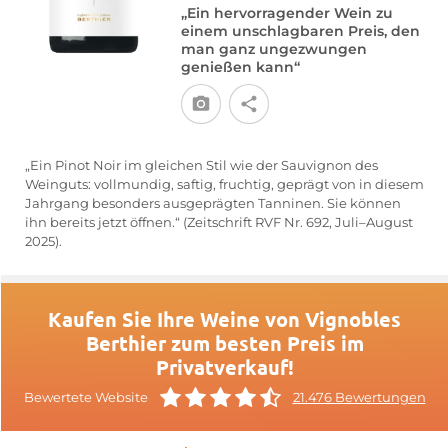
„Ein hervorragender Wein zu
einem unschlagbaren Preis, den
man ganz ungezwungen
genießen kann“
„Ein Pinot Noir im gleichen Stil wie der Sauvignon des
Weinguts: vollmundig, saftig, fruchtig, geprägt von in diesem
Jahrgang besonders ausgeprägten Tanninen. Sie können
ihn bereits jetzt öffnen.“ (Zeitschrift RVF Nr. 692, Juli–August
2025).
Kaufen Sie Ihre Weine von Vignobles
Berthier zum besten Preis im
Privatverkauf!
Bewertete Website
21.476 Bewertungen