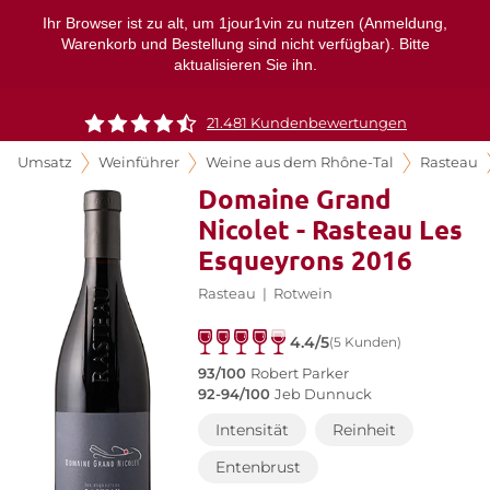
Ihr Browser ist zu alt, um 1jour1vin zu nutzen (Anmeldung,
Warenkorb und Bestellung sind nicht verfügbar). Bitte
aktualisieren Sie ihn.
21.481 Kundenbewertungen
Umsatz
Weinführer
Weine aus dem Rhône-Tal
Rasteau
Domaine Grand
Nicolet - Rasteau Les
Esqueyrons 2016
Rasteau
|
Rotwein
4.4/5
(5 Kunden)
93/100
Robert Parker
92-94/100
Jeb Dunnuck
Intensität
Reinheit
Entenbrust