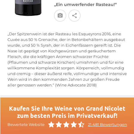
„Ein umwerfender Rasteau!“
„Der Spitzenwein ist der Rasteau les Esqueyrons 2016, eine
Cuvée aus 50 % Grenache, der in Betonbehältern ausgebaut
wurde, und 50 % Syrah, der in Eichenfässern gereift ist. Die
Nase ist geprägt von Kochgewürzen und geräuchertem
Fleisch, die die kräftigen Aromen schwarzer Früchte
(Pflaumen und schwarze Kirschen) umrahmen und für eine
willkommene Komplexität sorgen. Körperreich, vollmundig
und cremig – dieser äußerst reife, vollmundige und intensive
Wein wird in den kommenden Jahren zur großen Freude
aller genossen werden.“ (Wine Advocate 2018)
Kaufen Sie Ihre Weine von Grand Nicolet
zum besten Preis im Privatverkauf!
Bewertete Website
21.481 Bewertungen