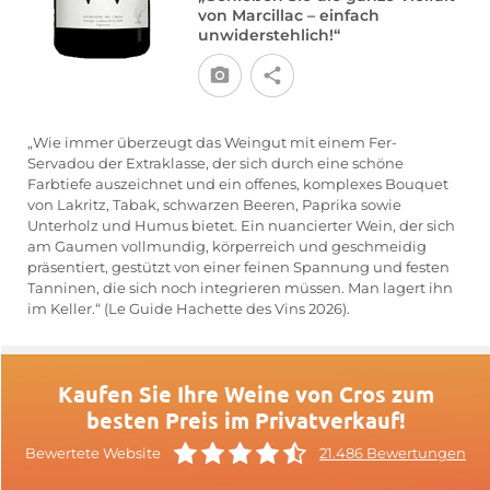
von Marcillac – einfach
unwiderstehlich!“
„Wie immer überzeugt das Weingut mit einem Fer-
Servadou der Extraklasse, der sich durch eine schöne
Farbtiefe auszeichnet und ein offenes, komplexes Bouquet
von Lakritz, Tabak, schwarzen Beeren, Paprika sowie
Unterholz und Humus bietet. Ein nuancierter Wein, der sich
am Gaumen vollmundig, körperreich und geschmeidig
präsentiert, gestützt von einer feinen Spannung und festen
Tanninen, die sich noch integrieren müssen. Man lagert ihn
im Keller.“ (Le Guide Hachette des Vins 2026).
Kaufen Sie Ihre Weine von Cros zum
besten Preis im Privatverkauf!
Bewertete Website
21.486 Bewertungen