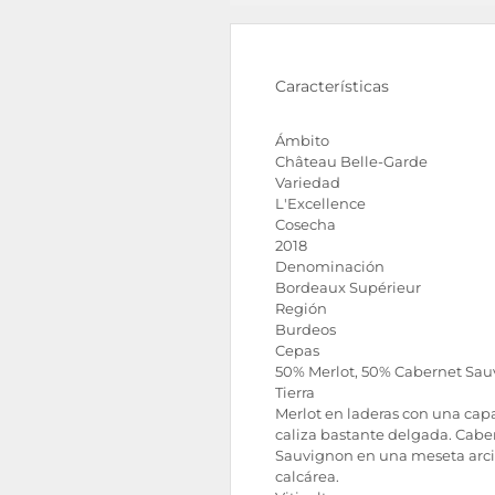
Características
Ámbito
Château Belle-Garde
Variedad
L'Excellence
Cosecha
2018
Denominación
Bordeaux Supérieur
Región
Burdeos
Cepas
50% Merlot, 50% Cabernet Sa
Tierra
Merlot en laderas con una cap
caliza bastante delgada. Cabe
Sauvignon en una meseta arci
calcárea.