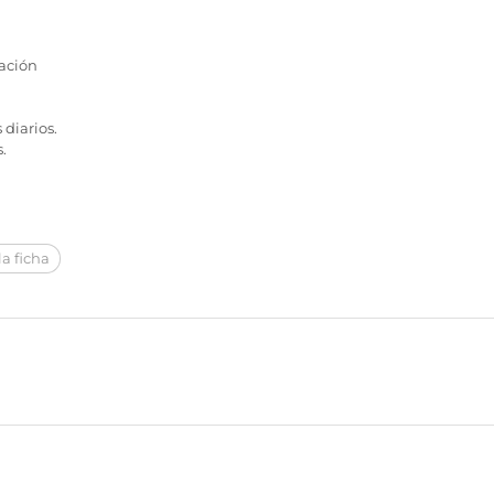
ación
diarios.
.
a ficha