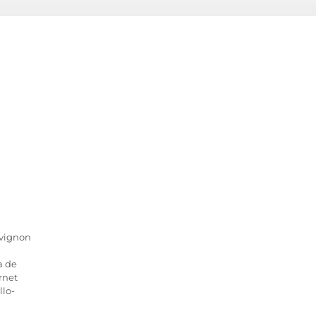
uvignon
a de
rnet
llo-