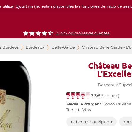
ilizar 1jour1vin (no están disponibles las funciones de inicio de sesión
21 477 opiniones de clientes
e Burdeos
Bordeaux
Belle-Garde
Château Belle-Garde - L'E
Château Be
L'Excell
Bordeaux Supér
3.3/5
(3 clientes)
Médaille d'Argent
Concours Paris
Terre de Vins
cabernet sauvignon
mer