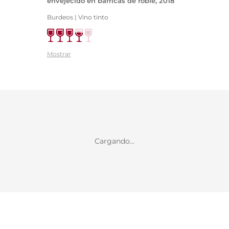
envejecido en barricas de roble, 2018
Burdeos | Vino tinto
Mostrar
Cargando...