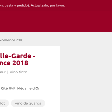
, cesta y pedido). Actualízalo, por favor.
xcellence 2018
lle-Garde -
ence 2018
ieur
|
Vino tinto
Cité
RVF
Médaille d'Or
lot
vino de guarda