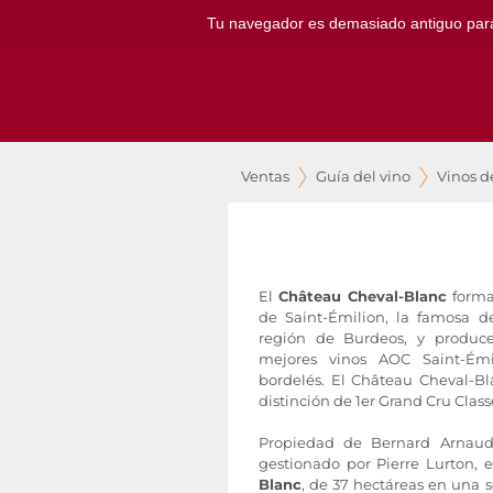
Tu navegador es demasiado antiguo para ut
Ventas
Guía del vino
Vinos d
El
Château Cheval-Blanc
forma
de Saint-Émilion, la famosa 
región de Burdeos, y produc
mejores vinos AOC Saint-Ém
bordelés. El Château Cheval-Bl
distinción de 1er Grand Cru Class
Propiedad de Bernard Arnaud 
gestionado por Pierre Lurton, 
Blanc
, de 37 hectáreas en una s