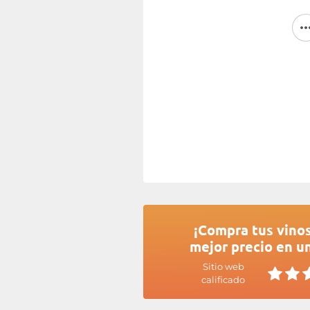
municipio de Saint-Émilion, en
de origen Pomerol. Un terruño 
plantado principalmente con 
hecho, el vino de Château C
untuosidad y la opulencia de
Grand Cru, elaborados en suelos 
estructura tánica compacta de 
gravosos.
Más información en la página w
¡Compra tus vinos
mejor precio en u
Sitio web
calificado