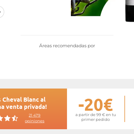
 el límite de la denominación
excepcional, de gran calidad,
Cabernet Franc y Merlot. De
heval-Blanc posee tanto la
 los vinos AOC Saint-Émilion
arcillosos, como la finura y la
los vinos elaborados en suelos
Áreas recomendadas por
eb de
Cheval Blanc
-20€
 Cheval Blanc al
na venta privada!
a partir de 99 € en tu
21 479
primer pedido
opiniones