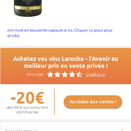
(vin livré en bouteille capsule à vis. Cliquer ici pour plus
d'info)
Achetez vos vins Laroche - l'Avenir au
meilleur prix en vente privée !
Site noté
21486 avis
-20€
Accédez aux ventes !
dès 99 € sur votre 1ère
commande