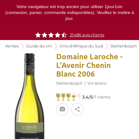
Votre navigateur est trop ancien pour utiliser 1jour1vin
(connexion, panier, commande indisponibles). Veuillez le mettre à
jour.
21486
avis clients
Ventes
Guide du vin
Vins d'Afrique du Sud
Stellenbosch
Domaine Laroche -
L'Avenir Chenin
Blanc 2006
Stellenbosch
|
Vin blanc
3.4/5
(7 clients)