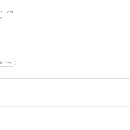
s SO2 ni
en
la fiche