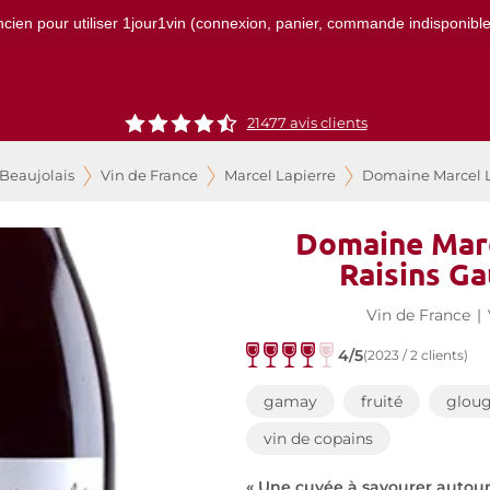
ncien pour utiliser 1jour1vin (connexion, panier, commande indisponibles)
21477
avis clients
 Beaujolais
Vin de France
Marcel Lapierre
Domaine Marcel La
Domaine Marc
Raisins Ga
Vin de France
|
4/5
(2023 / 2 clients)
gamay
fruité
gloug
vin de copains
« Une cuvée à savourer autour 