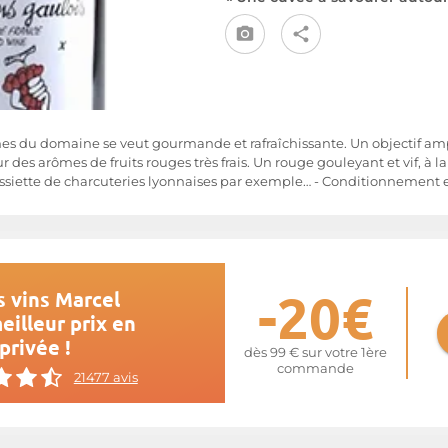
nes du domaine se veut gourmande et rafraîchissante. Un objectif am
r des arômes de fruits rouges très frais. Un rouge gouleyant et vif, à
iette de charcuteries lyonnaises par exemple… - Conditionnement en
-20€
 vins Marcel
eilleur prix en
privée !
dès 99 € sur votre 1ère
commande
21477 avis