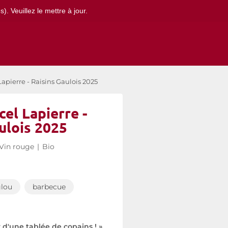
. Veuillez le mettre à jour.
pierre - Raisins Gaulois 2025
el Lapierre -
ulois 2025
Vin rouge
|
Bio
lou
barbecue
d'une tablée de copains ! »