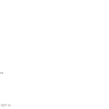
vre
s SO² ni