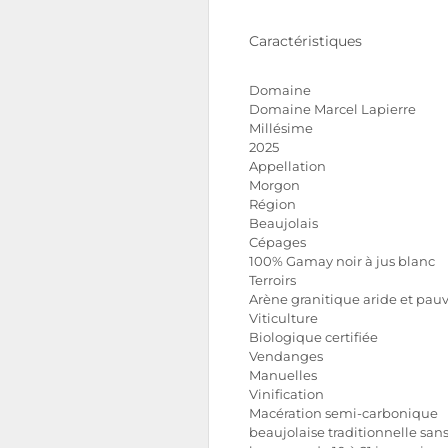
Caractéristiques
Domaine
Domaine Marcel Lapierre
Millésime
2025
Appellation
Morgon
Région
Beaujolais
Cépages
100% Gamay noir à jus blanc
Terroirs
Arène granitique aride et pau
Viticulture
Biologique certifiée
Vendanges
Manuelles
Vinification
Macération semi-carbonique
beaujolaise traditionnelle san