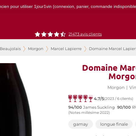
ncien pour utiliser 1jour1vin (connexion, panier, commande indisponibles)
21473
avis clients
 Beaujolais
Morgon
Marcel Lapierre
Domaine Marcel Lapier
Domaine Marc
Morgo
Morgon
|
Vi
4.7/5
(2023 / 6 clients)
94/100
James Suckling
90/100
R
(Notes millésime 2022)
gamay
longue finale