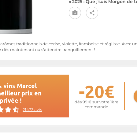
« 2025 : Que j'suis Morgon de to
rômes traditionnels de cerise, violette, framboise et réglisse. Avec 
ir dès maintenant ou s'attendre tranquillement !
-20€
 vins Marcel
eilleur prix en
privée !
dès 99 € sur votre 1ère
commande
21473 avis