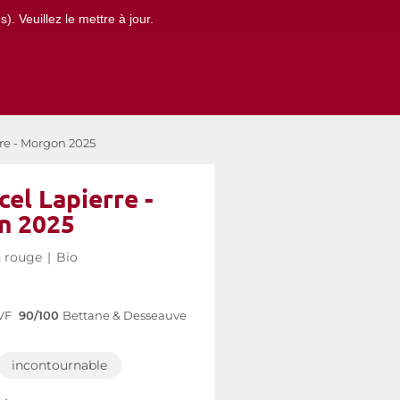
. Veuillez le mettre à jour.
re - Morgon 2025
el Lapierre -
n 2025
n rouge
|
Bio
VF
90/100
Bettane & Desseauve
incontournable