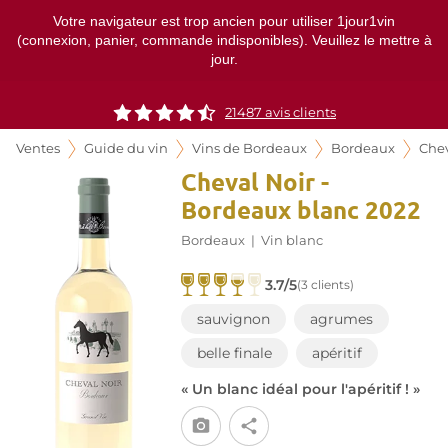
Votre navigateur est trop ancien pour utiliser 1jour1vin
(connexion, panier, commande indisponibles). Veuillez le mettre à
jour.
21487
avis clients
Ventes
Guide du vin
Vins de Bordeaux
Bordeaux
Chev
Cheval Noir -
Bordeaux blanc 2022
Bordeaux
|
Vin blanc
3.7/5
(3 clients)
sauvignon
agrumes
belle finale
apéritif
« Un blanc idéal pour l'apéritif ! »