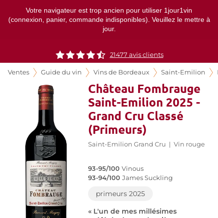
Votre navigateur est trop ancien pour utiliser 1jour1vin
(connexion, panier, commande indisponibles). Veuillez le mettre à
jour.
21477
avis clients
Ventes
Guide du vin
Vins de Bordeaux
Saint-Emilion
Château Fombrauge
Saint-Emilion 2025 -
Grand Cru Classé
(Primeurs)
Saint-Emilion Grand Cru
|
Vin rouge
93-95/100
Vinous
93-94/100
James Suckling
primeurs 2025
« L'un de mes millésimes