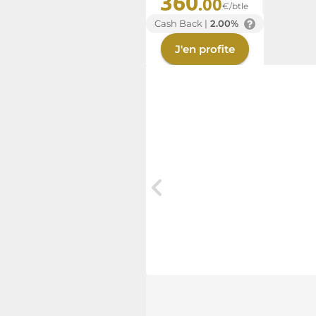
360
.00
€/btle
Cash Back |
2.00%
J'en profite