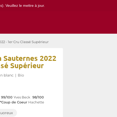
. Veuillez le mettre à jour.
2 - 1er Cru Classé Supérieur
 Sauternes 2022
ssé Supérieur
in blanc
|
Bio
99/100
Yves Beck
98/100
*Coup de Coeur
Hachette
quoreux