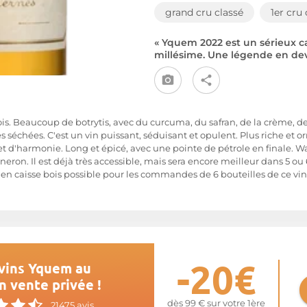
grand cru classé
1er cru 
« Yquem 2022 est un sérieux ca
millésime. Une légende en deve
is. Beaucoup de botrytis, avec du curcuma, du safran, de la crème, d
 séchées. C'est un vin puissant, séduisant et opulent. Plus riche et
 d'harmonie. Long et épicé, avec une pointe de pétrole en finale. 
neron. Il est déjà très accessible, mais sera encore meilleur dans 5 ou 6
n en caisse bois possible pour les commandes de 6 bouteilles de ce vi
-20€
vins Yquem au
n vente privée !
dès 99 € sur votre 1ère
21475 avis