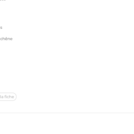
es
 chêne
la fiche