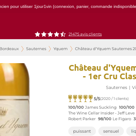
ncien pour utiliser 1jour1vin (connexion, panier, commande indisponibles)
21475
avis clients
 Bordeaux
Sauternes
Yquem
Château d'Yquem Sauternes 202
Château d'Yquem
- 1er Cru Cla
Sauternes
|
V
5/5
(2020 / 1 clients)
100/100
James Suckling
100/100
The Wine Cellar Insider - Jeff Leve
Robert Parker
98/100
Le Figaro
3
puissant
sensuel
li