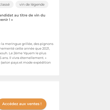
classé
vin de légende
ndidat au titre de vin du
nir ! »
e la meringue grillée, des pignons
 ornementé cette année que 2021,
Waouh. Le 2ème Yquem le plus
 ans. Il vivra éternellement. »
n (selon pays et mode expédition
Accédez aux ventes !