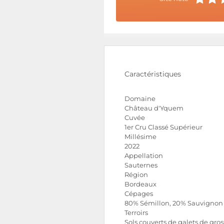
Caractéristiques
Domaine
Château d'Yquem
Cuvée
1er Cru Classé Supérieur
Millésime
2022
Appellation
Sauternes
Région
Bordeaux
Cépages
80% Sémillon, 20% Sauvignon
Terroirs
Sols couverts de galets de gros