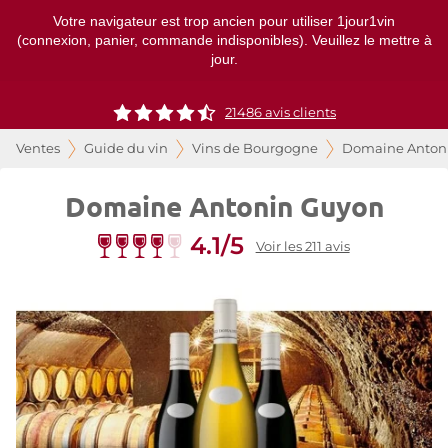
Votre navigateur est trop ancien pour utiliser 1jour1vin
(connexion, panier, commande indisponibles). Veuillez le mettre à
jour.
21486
avis clients
Ventes
Guide du vin
Vins de Bourgogne
Domaine Anton
Domaine Antonin Guyon
4.1/5
Voir les 211 avis