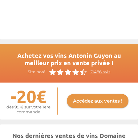
Plus d'informations sur le site de
Antonin Guyon
Achetez vos vins Antonin Guyon au
meilleur prix en vente privée !
Site noté
21486 avis
-20€
Accédez aux ventes !
dès 99 € sur votre 1ère
commande
Nos dernières ventes de vins Domaine