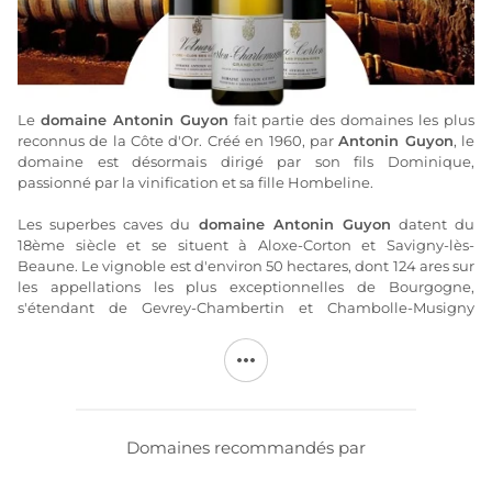
​Le
domaine Antonin Guyon
fait partie des domaines les plus
reconnus de la Côte d'Or. Créé en 1960, par
Antonin Guyon
, le
domaine est désormais dirigé par son fils Dominique,
passionné par la vinification et sa fille Hombeline.
Les superbes caves du
domaine Antonin Guyon
datent du
18ème siècle et se situent à Aloxe-Corton et Savigny-lès-
Beaune. Le vignoble est d'environ 50 hectares, dont 124 ares sur
les appellations les plus exceptionnelles de Bourgogne,
s'étendant de Gevrey-Chambertin et Chambolle-Musigny
jusqu'au sud vers Pernand-Vergelesses, Aloxe-Corton, Savigny-
lès-Beaune, Beaune, Volnay, Meursault. La gamme proposée
est large, avec comme points forts, en Côte de Nuits, un
remarquable Chambolle Clos du Village et, en Côtes de
Beaune, quatre superbes Cortons dont un
Corton-
Charlemagne
.​ Tous les vins du domaine sont élevés en fûts de
Domaines recommandés par
chêne et sont embouteillés au domaine.