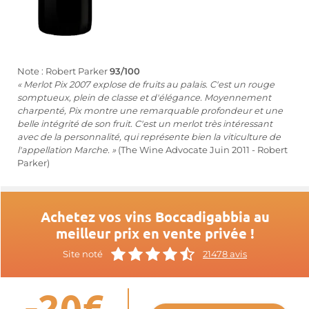
Note : Robert Parker
93/100
« Merlot Pix 2007 explose de fruits au palais. C'est un rouge
somptueux, plein de classe et d'élégance. Moyennement
charpenté, Pix montre une remarquable profondeur et une
belle intégrité de son fruit. C'est un merlot très intéressant
avec de la personnalité, qui représente bien la viticulture de
l'appellation Marche. »
(The Wine Advocate Juin 2011 - Robert
Parker)
Achetez vos vins Boccadigabbia au
meilleur prix en vente privée !
Site noté
21478 avis
-20€