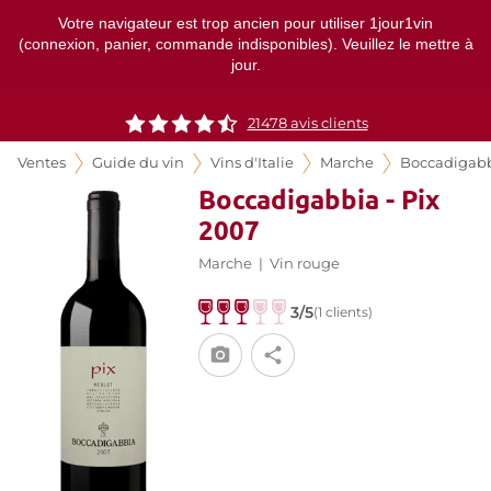
Votre navigateur est trop ancien pour utiliser 1jour1vin
(connexion, panier, commande indisponibles). Veuillez le mettre à
jour.
21478
avis clients
Ventes
Guide du vin
Vins d'Italie
Marche
Boccadigab
Boccadigabbia - Pix
2007
Marche
|
Vin rouge
3/5
(1 clients)