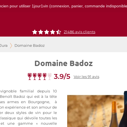
ncien pour utiliser 1jour1vin (connexion, panier, commande indisponibles)
21486
avis clients
 Jura
Domaine Badoz
Domaine Badoz
3.9/5
Voir les 91 avis
ignoble familial depuis 10
 Benoît Badoz qui est à la tête
t ses armes en Bourgogne, à
 Son expérience et son amour de
ser deux styles de vin pour le
assique qui dévoile toutes les
ien et une gamme « nouvelle