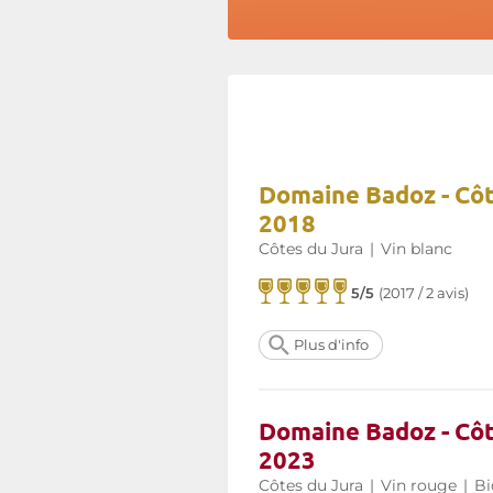
Domaine Badoz - Côt
2018
Côtes du Jura
|
Vin blanc
5/5
(
2017 / 2 avis
)
Plus d'info
Domaine Badoz - Cô
2023
Côtes du Jura
|
Vin rouge
|
Bi