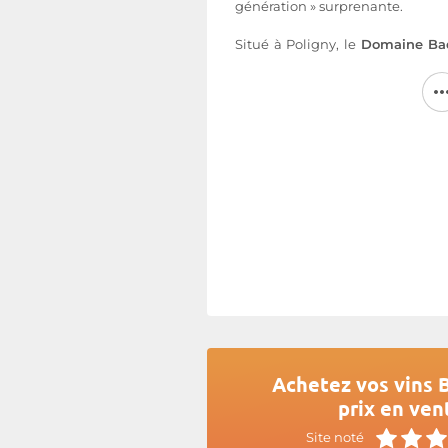
génération » surprenante.
Situé à Poligny, le
Domaine Ba
terroirs des « Roussots » et des 
d’argiles bleues, grises et rouge
Trias et des éboulis calcaires du
est conduit en lutte raisonné
sur deux, sans utilisation d’inse
Plus d'informations sur le site d
Achetez vos vins 
prix en ven
Site noté