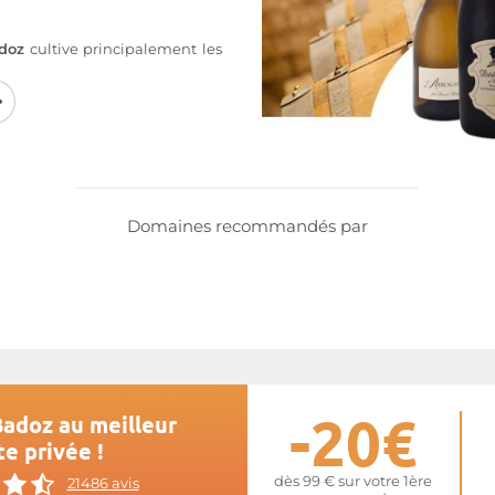
doz
cultive principalement les
« Grands Roussots », au sous-sol
s, issues des marnes de Lias, du
 Bajocien. Le travail des vignes
e avec un enherbement un rang
cticide ni d’engrais chimique.
e
Badoz
Domaines recommandés par
-20€
Badoz au meilleur
te privée !
dès 99 € sur votre 1ère
21486 avis