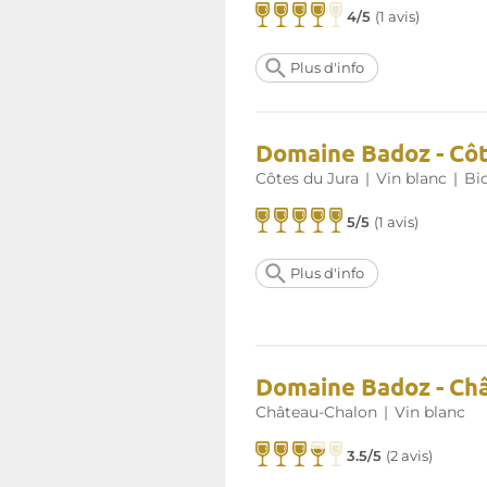
4/5
(
1 avis
)
Plus d'info
Domaine Badoz - Côt
Côtes du Jura
|
Vin blanc
|
Bi
5/5
(
1 avis
)
Plus d'info
Domaine Badoz - Ch
Château-Chalon
|
Vin blanc
3.5/5
(
2 avis
)