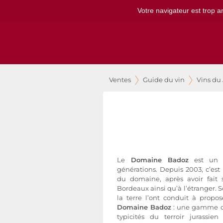
Votre navigateur est trop a
Ventes
Guide du vin
Vins du
Le
Domaine Badoz
est un v
générations. Depuis 2003, c’est
du domaine, après avoir fai
Bordeaux ainsi qu’à l’étranger.
la terre l’ont conduit à propo
Domaine Badoz
: une gamme cl
typicités du terroir jurass