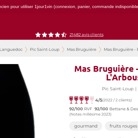
ncien pour utiliser 1jour1vin (connexion, panier, commande indisponibles)
21482
avis clients
 Languedoc
Pic Saint-Loup
Mas Bruguière
Mas Bruguière - 
Mas Bruguière -
L'Arbou
Pic Saint-Loup
|
4/5
(2022 / 2 clients)
92/100
RVF
92/100
Bettane & De
(Notes millésime 2023)
gourmand
fruits rouges