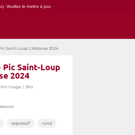
. Veuillez le mettre à jour.
Pic Saint-Loup L'Arbouse 2024
 Pic Saint-Loup
se 2024
Vin rouge
|
Bio
sseauve
expressif
rond