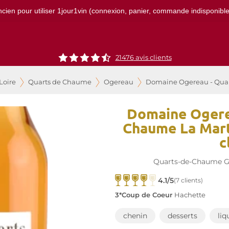
ncien pour utiliser 1jour1vin (connexion, panier, commande indisponibles)
21476
avis clients
Loire
Quarts de Chaume
Ogereau
Domaine Ogereau - Quart
Domaine Ogere
Chaume La Mart
c
Quarts-de-Chaume G
4.1/5
(7 clients)
3*Coup de Coeur
Hachette
chenin
desserts
liq