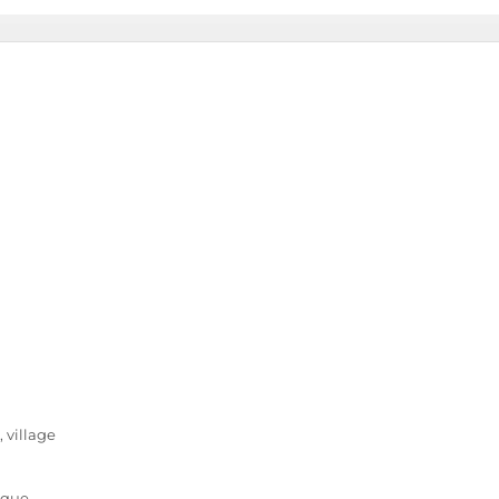
 village
ique