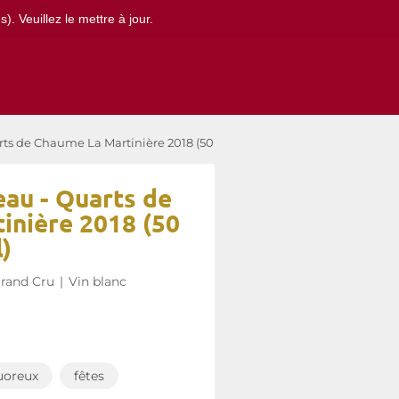
. Veuillez le mettre à jour.
s de Chaume La Martinière 2018 (50 cl)
au - Quarts de
inière 2018 (50
l)
rand Cru
|
Vin blanc
uoreux
fêtes