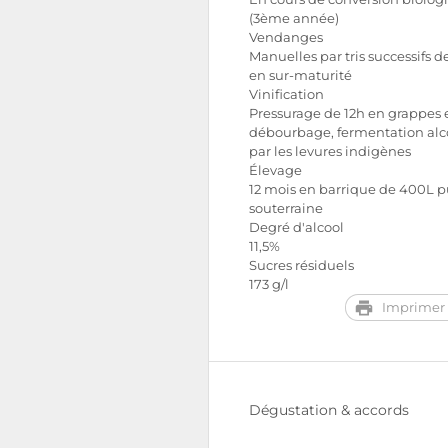
(3ème année)
Vendanges
Manuelles par tris successifs de
en sur-maturité
Vinification
Pressurage de 12h en grappes e
débourbage, fermentation alc
par les levures indigènes
Élevage
12 mois en barrique de 400L p
souterraine
Degré d'alcool
11,5%
Sucres résiduels
173 g/l
Imprimer 
Dégustation & accords