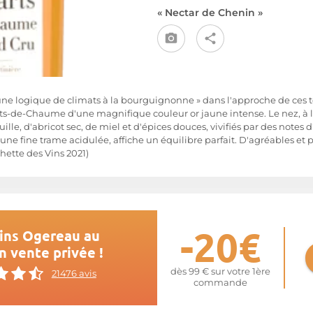
« Nectar de Chenin »
 logique de climats à la bourguignonne » dans l'approche de ces terro
ts-de-Chaume d'une magnifique couleur or jaune intense. Le nez, à la 
ille, d'abricot sec, de miel et d'épices douces, vivifiés par des note
une fine trame acidulée, affiche un équilibre parfait. D'agréables et p
hette des Vins 2021)
-20€
ins Ogereau au
n vente privée !
dès 99 € sur votre 1ère
21476 avis
commande