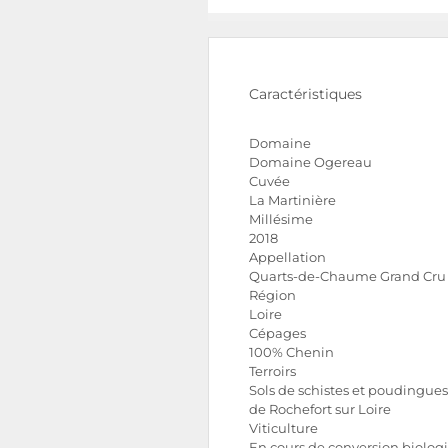
Caractéristiques
Domaine
Domaine Ogereau
Cuvée
La Martinière
Millésime
2018
Appellation
Quarts-de-Chaume Grand Cru
Région
Loire
Cépages
100% Chenin
Terroirs
Sols de schistes et poudingues,
de Rochefort sur Loire
Viticulture
En cours de conversion biolog