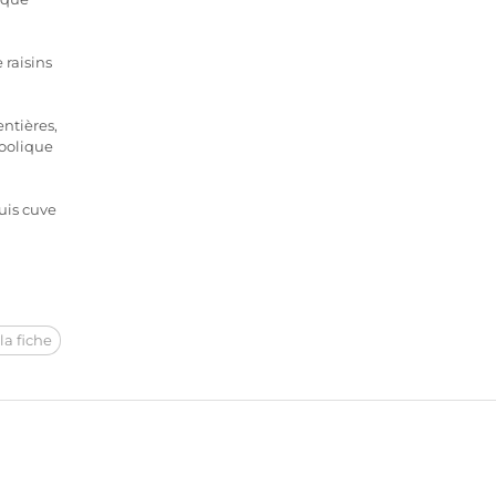
 raisins
ntières,
oolique
uis cuve
la fiche