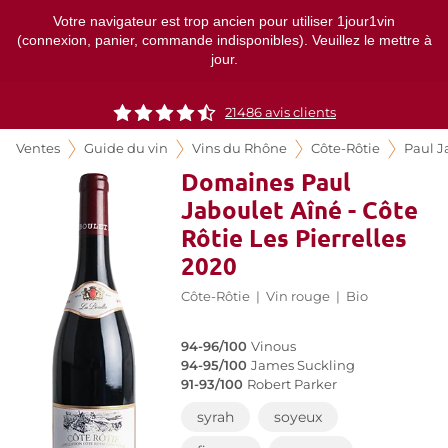
Votre navigateur est trop ancien pour utiliser 1jour1vin
(connexion, panier, commande indisponibles). Veuillez le mettre à
jour.
21486
avis clients
Ventes
Guide du vin
Vins du Rhône
Côte-Rôtie
Paul J
Domaines Paul
Jaboulet Aîné - Côte
Rôtie Les Pierrelles
2020
Côte-Rôtie
|
Vin rouge
|
Bio
94-96/100
Vinous
94-95/100
James Suckling
91-93/100
Robert Parker
syrah
soyeux