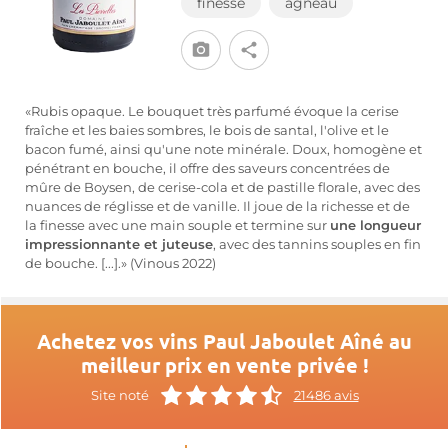
finesse
agneau
«Rubis opaque. Le bouquet très parfumé évoque la cerise
fraîche et les baies sombres, le bois de santal, l'olive et le
bacon fumé, ainsi qu'une note minérale. Doux, homogène et
pénétrant en bouche, il offre des saveurs concentrées de
mûre de Boysen, de cerise-cola et de pastille florale, avec des
nuances de réglisse et de vanille. Il joue de la richesse et de
la finesse avec une main souple et termine sur
une longueur
impressionnante et juteuse
, avec des tannins souples en fin
de bouche. [...].» (Vinous 2022)
Achetez vos vins Paul Jaboulet Aîné au
meilleur prix en vente privée !
Site noté
21486 avis