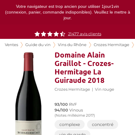
Votre navigateur est trop ancien pour utiliser 1jour1vin
(connexion, panier, commande indisponibles). Veuillez le mettre à
jour.
21477
avis clients
Ventes
Guide du vin
Vins du Rhône
Crozes Hermitage
Domaine Alain
Graillot - Crozes-
Hermitage La
Guiraude 2018
Crozes Hermitage
|
Vin rouge
93/100
RVF
94/100
Vinous
(Notes millésime 2017)
complexe
concentré
vin de garde