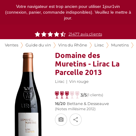
Votre navigateur est trop ancien pour utiliser 1jour1vin
(connexion, panier, commande indisponibles). Veuillez le mettre à
jour.
21477
avis clients
Ventes
Guide du vin
Vins du Rhône
Lirac
Muretins
Domaine des
Muretins - Lirac La
Parcelle 2013
Lirac
|
Vin rouge
3/5
(1 clients)
16/20
Bettane & Desseauve
(Notes millésime 2012)