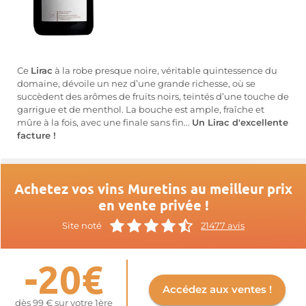
Ce
Lirac
à la robe presque noire, véritable quintessence du
domaine, dévoile un nez d’une grande richesse, où se
succèdent des arômes de fruits noirs, teintés d’une touche de
garrigue et de menthol. La bouche est ample, fraîche et
mûre à la fois, avec une finale sans fin...
Un Lirac d'excellente
facture !
Achetez vos vins Muretins au meilleur prix
en vente privée !
Site noté
21477 avis
-20€
Accédez aux ventes !
dès 99 € sur votre 1ère