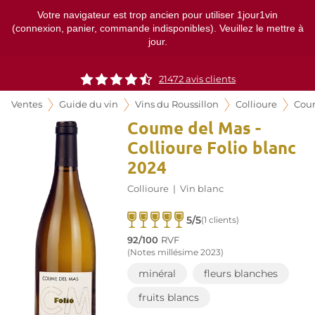
Votre navigateur est trop ancien pour utiliser 1jour1vin
(connexion, panier, commande indisponibles). Veuillez le mettre à
jour.
21472
avis clients
Ventes
Guide du vin
Vins du Roussillon
Collioure
Cou
Coume del Mas -
Collioure Folio blanc
2024
Collioure
|
Vin blanc
5/5
(1 clients)
92/100
RVF
(Notes millésime 2023)
minéral
fleurs blanches
fruits blancs