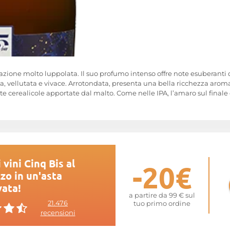
zione molto luppolata. Il suo profumo intenso offre note esuberanti d
 vellutata e vivace. Arrotondata, presenta una bella ricchezza aromati
ote cerealicole apportate dal malto. Come nelle IPA, l’amaro sul finale
 vini Cinq Bis al
-20€
zo in un'asta
vata!
a partire da 99 € sul
21.476
tuo primo ordine
recensioni