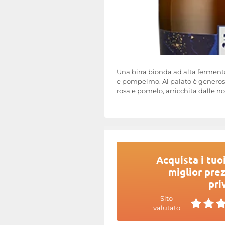
Una birra bionda ad alta fermenta
e pompelmo. Al palato è generosa,
rosa e pomelo, arricchita dalle n
Acquista i tuoi
miglior prez
pri
Sito
valutato