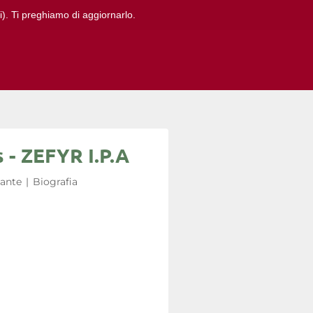
i). Ti preghiamo di aggiornarlo.
s - ZEFYR I.P.A
zante
|
Biografia