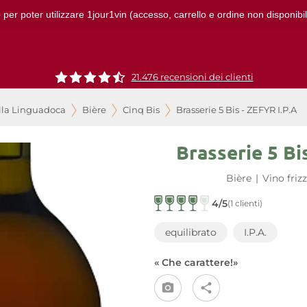
 per poter utilizzare 1jour1vin (accesso, carrello e ordine non disponibil
21.476 recensioni dei clienti
lla Linguadoca
Bière
Cinq Bis
Brasserie 5 Bis - ZEFYR I.P.A
Brasserie 5 Bi
Bière
|
Vino friz
4/5
(1 clienti)
equilibrato
I.P.A.
« Che carattere!»