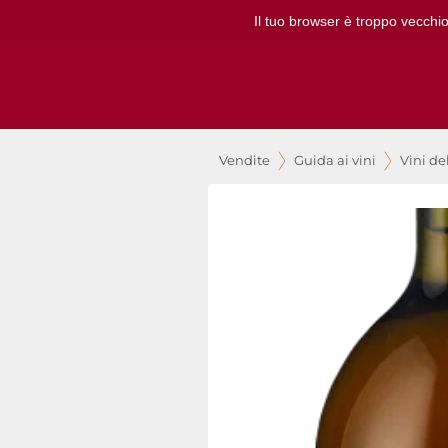
Il tuo browser è troppo vecchio
Vendite
Guida ai vini
Vini de