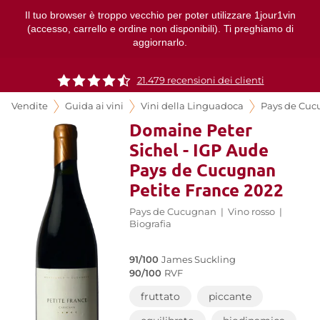
Il tuo browser è troppo vecchio per poter utilizzare 1jour1vin
(accesso, carrello e ordine non disponibili). Ti preghiamo di
aggiornarlo.
21.479 recensioni dei clienti
Vendite
Guida ai vini
Vini della Linguadoca
Pays de Cu
Domaine Peter
Sichel - IGP Aude
Pays de Cucugnan
Petite France 2022
Pays de Cucugnan
|
Vino rosso
|
Biografia
91/100
James Suckling
90/100
RVF
fruttato
piccante