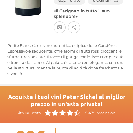
equilibrato
biodinamica
«Il Carignan in tutto il suo
splendore»
Petite France è un vino autentico e tipico delle Corbières.
Espressivo e seducente, offre aromi di frutti rossi croccanti e
sfumature speziate. Il tocco di gariga conferisce complessità
e tipicità del terroir. Al palato è rotondo ed elegante, con una
bella struttura, mentre la punta di acidità dona freschezza e
vivacità.
Acquista i tuoi vini Peter Sichel al miglior
prezzo in un'asta privata!
Sito valutato
21.479 recensioni