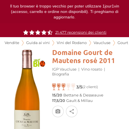
Il tuo browser è troppo vecchio per poter utilizzare 1jour1vin
(accesso, carrello e ordine non disponibili). Ti preghiamo di
aggiornarlo.
21.477 recensioni dei clienti
Vendite
Guida ai vini
Vini del Rodano
Vaucluse
Gourt
Domaine Gourt de
Mautens rosé 2011
IGP Vaucluse
|
Vino rosato
|
Biografia
3/5
(2 clienti)
15/20
Bettane & Desseauve
17,5/20
Gault & Millau