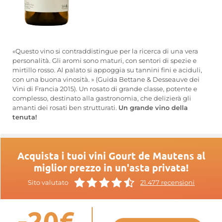
«Questo vino si contraddistingue per la ricerca di una vera
personalità. Gli aromi sono maturi, con sentori di spezie e
mirtillo rosso. Al palato si appoggia su tannini fini e aciduli,
con una buona vinosità. » (Guida Bettane & Desseauve dei
Vini di Francia 2015). Un rosato di grande classe, potente e
complesso, destinato alla gastronomia, che delizierà gli
amanti dei rosati ben strutturati.
Un grande vino della
tenuta!
Acquista i tuoi vini Gourt de Mautens al
miglior prezzo in un'asta privata!
Sito valutato
21.477 recensioni
-20€