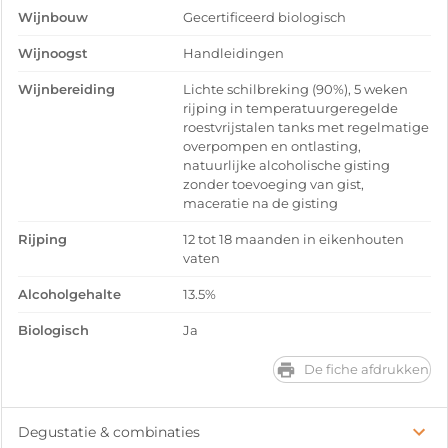
Wijnbouw
Gecertificeerd biologisch
Wijnoogst
Handleidingen
Wijnbereiding
Lichte schilbreking (90%), 5 weken
rijping in temperatuurgeregelde
roestvrijstalen tanks met regelmatige
overpompen en ontlasting,
natuurlijke alcoholische gisting
zonder toevoeging van gist,
maceratie na de gisting
Rijping
12 tot 18 maanden in eikenhouten
vaten
Alcoholgehalte
13.5%
Biologisch
Ja
De fiche afdrukken
Degustatie & combinaties