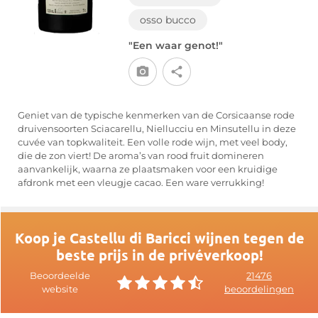
osso bucco
"Een waar genot!"
Geniet van de typische kenmerken van de Corsicaanse rode
druivensoorten Sciacarellu, Niellucciu en Minsutellu in deze
cuvée van topkwaliteit. Een volle rode wijn, met veel body,
die de zon viert! De aroma’s van rood fruit domineren
aanvankelijk, waarna ze plaatsmaken voor een kruidige
afdronk met een vleugje cacao. Een ware verrukking!
Koop je Castellu di Baricci wijnen tegen de
beste prijs in de privéverkoop!
Beoordeelde
21476
website
beoordelingen