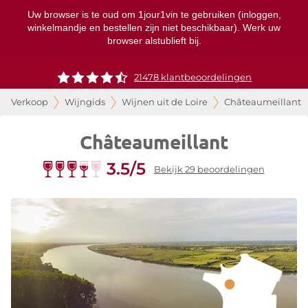
Uw browser is te oud om 1jour1vin te gebruiken (inloggen,
winkelmandje en bestellen zijn niet beschikbaar). Werk uw
browser alstublieft bij.
21478 klantbeoordelingen
Verkoop
Wijngids
Wijnen uit de Loire
Châteaumeillant
Châteaumeillant
3.5/5
Bekijk 29 beoordelingen