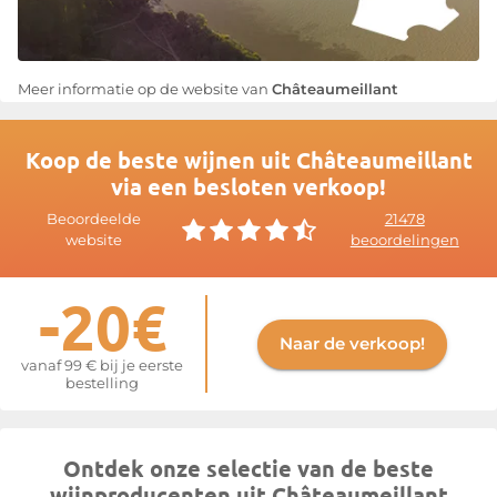
Meer informatie op de website van
Châteaumeillant
Koop de beste wijnen uit Châteaumeillant
via een besloten verkoop!
Beoordeelde
21478
website
beoordelingen
-20€
Naar de verkoop!
vanaf 99 € bij je eerste
bestelling
Ontdek onze selectie van de beste
wijnproducenten uit Châteaumeillant