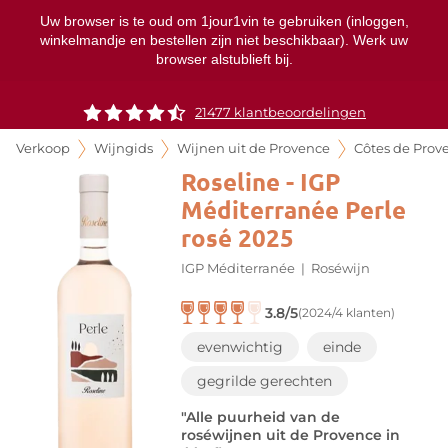
Uw browser is te oud om 1jour1vin te gebruiken (inloggen,
winkelmandje en bestellen zijn niet beschikbaar). Werk uw
browser alstublieft bij.
21477 klantbeoordelingen
Verkoop
Wijngids
Wijnen uit de Provence
Côtes de Prov
Roseline - IGP
Méditerranée Perle
rosé 2025
IGP Méditerranée
|
Roséwijn
3.8/5
(2024/4 klanten)
evenwichtig
einde
gegrilde gerechten
"Alle puurheid van de
roséwijnen uit de Provence in