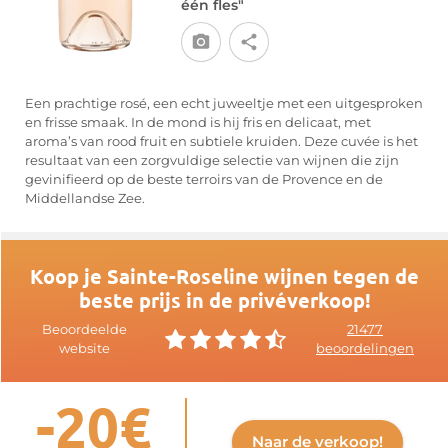
één fles"
Een prachtige rosé, een echt juweeltje met een uitgesproken
en frisse smaak. In de mond is hij fris en delicaat, met
aroma’s van rood fruit en subtiele kruiden. Deze cuvée is het
resultaat van een zorgvuldige selectie van wijnen die zijn
gevinifieerd op de beste terroirs van de Provence en de
Middellandse Zee.
Koop je Sainte-Roseline wijnen tegen de
beste prijs in de privéverkoop!
Beoordeelde
21477
website
beoordelingen
-20€
Naar de verkoop!