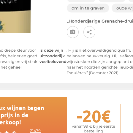
om in te graven
oude wi
„Honderdjarige Grenache-dru
d diepe kleur voor
is deze wijn
. Hij is niet overweldigend qua fru
 fris, helder en goed
uitzonderlijk
balans en nauwkeurig. Hij is afko
nwezig en vrij strak
veelbelovend
wijnstokken die zijn aangeplant 
er het geheel
naar het noorden gerichte lieux-d
Esquières.” (Decanter 2021)
ux wijnen tegen
-20€
prijs in de
erkoop!
vanaf 99 € bij je eerste
21479
bestelling