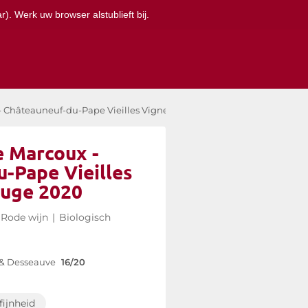
). Werk uw browser alstublieft bij.
 Châteauneuf-du-Pape Vieilles Vignes rouge 2020
 Marcoux -
-Pape Vieilles
ouge 2020
Rode wijn
|
Biologisch
 & Desseauve
16/20
fijnheid