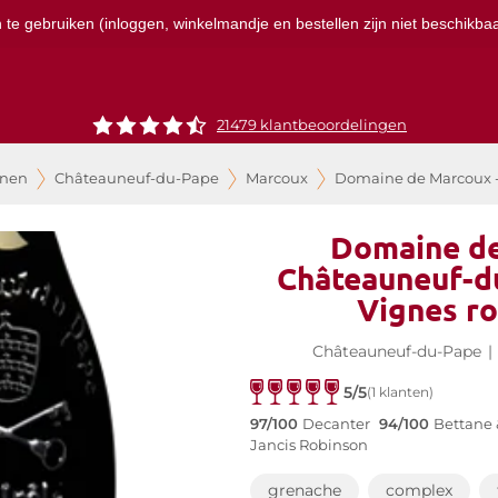
te gebruiken (inloggen, winkelmandje en bestellen zijn niet beschikbaar
21479 klantbeoordelingen
jnen
Châteauneuf-du-Pape
Marcoux
Domaine de Marcoux -
Domaine de
Châteauneuf-du
Vignes r
Châteauneuf-du-Pape
|
5/5
(1 klanten)
97/100
Decanter
94/100
Bettane
Jancis Robinson
grenache
complex