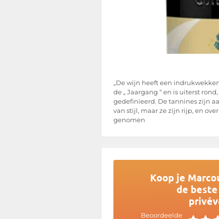
„De wijn heeft een indrukwekken
de „ Jaargang “ en is uiterst rond,
gedefinieerd. De tannines zijn aa
van stijl, maar ze zijn rijp, en ov
genomen
Koop je Marco
de beste 
privév
Beoordeelde