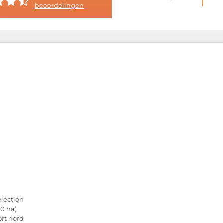
beoordelingen
élection
30 ha)
ort nord