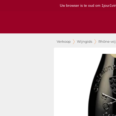
Uw browser is te oud om 1jour1vin 
Verkoop
Wijngids
Rhône-wi