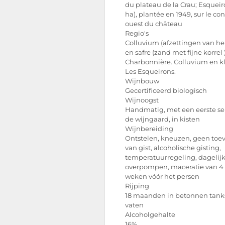
du plateau de la Crau; Esqueiro
ha), plantée en 1949, sur le con
ouest du château
Regio's
Colluvium (afzettingen van he
en safre (zand met fijne korrel 
Charbonnière. Colluvium en kl
Les Esqueirons.
Wijnbouw
Gecertificeerd biologisch
Wijnoogst
Handmatig, met een eerste sel
de wijngaard, in kisten
Wijnbereiding
Ontstelen, kneuzen, geen toe
van gist, alcoholische gisting,
temperatuurregeling, dagelij
overpompen, maceratie van 4 
weken vóór het persen
Rijping
18 maanden in betonnen tank
vaten
Alcoholgehalte
16%