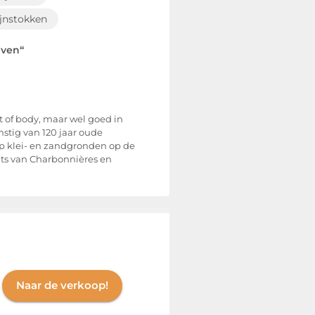
jnstokken
iven“
it of body, maar wel goed in
mstig van 120 jaar oude
op klei- en zandgronden op de
its van Charbonnières en
Naar de verkoop!