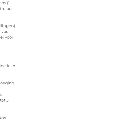
ns (1
trefort
llingen)
) voor
ei voor
ectie in
voeging
ks
tot 5
s en