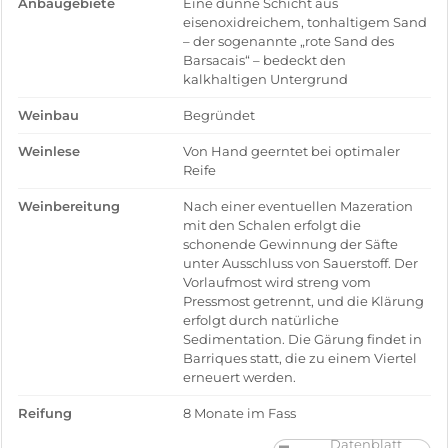
Anbaugebiete
Eine dünne Schicht aus
eisenoxidreichem, tonhaltigem Sand
– der sogenannte „rote Sand des
Barsacais“ – bedeckt den
kalkhaltigen Untergrund
Weinbau
Begründet
Weinlese
Von Hand geerntet bei optimaler
Reife
Weinbereitung
Nach einer eventuellen Mazeration
mit den Schalen erfolgt die
schonende Gewinnung der Säfte
unter Ausschluss von Sauerstoff. Der
Vorlaufmost wird streng vom
Pressmost getrennt, und die Klärung
erfolgt durch natürliche
Sedimentation. Die Gärung findet in
Barriques statt, die zu einem Viertel
erneuert werden.
Reifung
8 Monate im Fass
Datenblatt