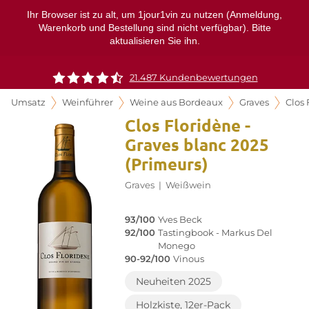
Ihr Browser ist zu alt, um 1jour1vin zu nutzen (Anmeldung,
Warenkorb und Bestellung sind nicht verfügbar). Bitte
aktualisieren Sie ihn.
21.487 Kundenbewertungen
Umsatz
Weinführer
Weine aus Bordeaux
Graves
Clos 
Clos Floridène -
Graves blanc 2025
(Primeurs)
Graves
|
Weißwein
93/100
Yves Beck
92/100
Tastingbook - Markus Del
Monego
90-92/100
Vinous
Neuheiten 2025
Holzkiste, 12er-Pack