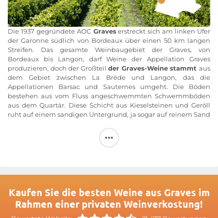
Die 1937 gegründete AOC
Graves
erstreckt sich am linken Ufer
der Garonne südlich von Bordeaux über einen 50 km langen
Streifen. Das gesamte Weinbaugebiet der Graves, von
Bordeaux bis Langon, darf Weine der Appellation Graves
produzieren, doch der Großteil
der Graves-Weine stammt
aus
dem Gebiet zwischen La Brède und Langon, das die
Appellationen Barsac und Sauternes umgeht. Die Böden
bestehen aus vom Fluss angeschwemmten Schwemmböden
aus dem Quartär. Diese Schicht aus Kieselsteinen und Geröll
ruht auf einem sandigen Untergrund, ja sogar auf reinem Sand
oder Alios (eisenhaltige Sandkonkretionen), aus dem die Rebe
die für die Herstellung großer Weine notwendigen Nährstoffe
bezieht.
Das Terroir der
Graves-Weine
bietet ein ideales Mikroklima für
den Weinbau. Es wird durch den dichten Kiefernwald vor
Unwettern geschützt, während der Fluss die Hitze des
Sommers mildert.Die Anbaufläche für rote Rebsorten nimmt
Kaufen Sie die besten Weine aus Graves im
seit den 1950er Jahren stetig zu. Die Appellation Graves
Rahmen einer privaten Weinverkostung!
erstreckt sich über mehr als 3.800 Hektar. Ihre jährliche
Produktion beläuft sich auf 170.000 Hektoliter, davon entfallen