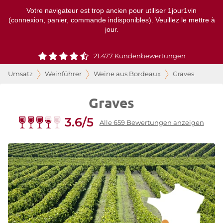
Votre navigateur est trop ancien pour utiliser 1jour1vin
(connexion, panier, commande indisponibles). Veuillez le mettre à
jour.
21.477 Kundenbewertungen
Umsatz
Weinführer
Weine aus Bordeaux
Graves
Graves
3.6/5
Alle 659 Bewertungen anzeigen