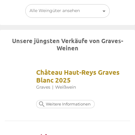
der
Graves
sind insbesondere das Château Respide-Médeville
und das Château Méjean hervorzuheben.
Alle Weingüter ansehen
Weitere Informationen finden Sie auf der Website von
Graves
Unsere jüngsten Verkäufe von Graves-
Weinen
Château Haut-Reys Graves
Blanc 2025
Graves
|
Weißwein
Weitere Informationen