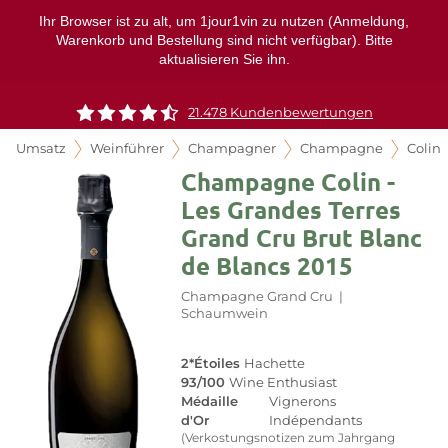
Ihr Browser ist zu alt, um 1jour1vin zu nutzen (Anmeldung,
Warenkorb und Bestellung sind nicht verfügbar). Bitte
aktualisieren Sie ihn.
21.478 Kundenbewertungen
Umsatz
Weinführer
Champagner
Champagne
Colin
Champagne Colin -
Les Grandes Terres
Grand Cru Brut Blanc
de Blancs 2015
Champagne Grand Cru
|
Schaumwein
2*Étoiles
Hachette
93/100
Wine Enthusiast
Médaille
Vignerons
d'Or
Indépendants
(Verkostungsnotizen zum Jahrgang