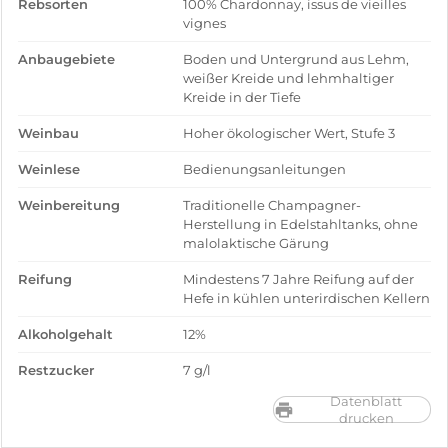
Rebsorten
100% Chardonnay, issus de vieilles
vignes
Anbaugebiete
Boden und Untergrund aus Lehm,
weißer Kreide und lehmhaltiger
Kreide in der Tiefe
Weinbau
Hoher ökologischer Wert, Stufe 3
Weinlese
Bedienungsanleitungen
Weinbereitung
Traditionelle Champagner-
Herstellung in Edelstahltanks, ohne
malolaktische Gärung
Reifung
Mindestens 7 Jahre Reifung auf der
Hefe in kühlen unterirdischen Kellern
Alkoholgehalt
12%
Restzucker
7 g/l
Datenblatt
drucken