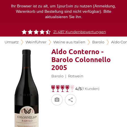
Ihr Browser ist zu alt, um 1jour1vin zu nutzen (Anmeldung,
Warenkorb und Bestellung sind nicht verfügbar). Bitte
aktualisieren Sie ihn.
21.487 Kundenbewertungen
Umsatz
Weinführer
Weine aus Italien
Barolo
Aldo Co
Aldo Conterno -
Barolo Colonnello
2005
Barolo
|
Rotwein
4/5
(1 Kunden)