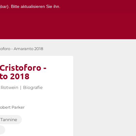
r). Bitte aktualisieren Sie ihn.
toforo - Amaranto 2018
Cristoforo -
to 2018
Rotwein
|
Biografie
obert Parker
Tannine
g