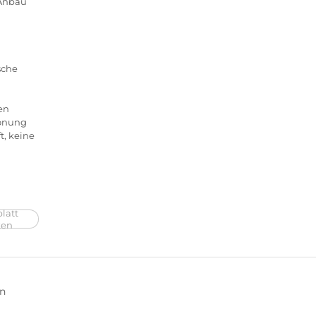
 Anbau
sche
en
hönung
t, keine
latt
ken
en