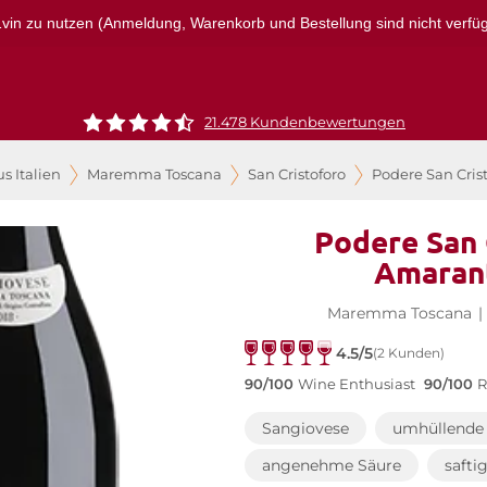
r1vin zu nutzen (Anmeldung, Warenkorb und Bestellung sind nicht verfügba
21.478 Kundenbewertungen
s Italien
Maremma Toscana
San Cristoforo
Podere San Cris
Podere San 
Amaran
Maremma Toscana
|
4.5/5
(2 Kunden)
90/100
Wine Enthusiast
90/100
R
Sangiovese
umhüllende 
angenehme Säure
safti