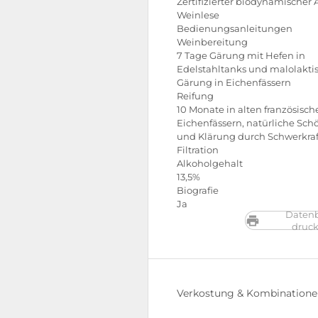
Zertifizierter biodynamischer
Weinlese
Bedienungsanleitungen
Weinbereitung
7 Tage Gärung mit Hefen in
Edelstahltanks und malolakti
Gärung in Eichenfässern
Reifung
10 Monate in alten französisch
Eichenfässern, natürliche Sc
und Klärung durch Schwerkraf
Filtration
Alkoholgehalt
13,5%
Biografie
Ja
Datenb
druc
Verkostung & Kombination