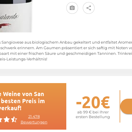
s Sangiovese aus biologischem Anbau gekeltert und entfaltet Aromen,
chwerk erinnern. Am Gaumen präsentiert er sich saftig mit Noten v
aart mit einer frischen Säure und geschmeidigen Tanninen. Trinkreif
is-Leistungs-Verhältnis!
e Weine von San
-20€
 besten Preis im
verkauf!
ab 99 € bei Ihrer
21.478
ersten Bestellung
Bewertungen