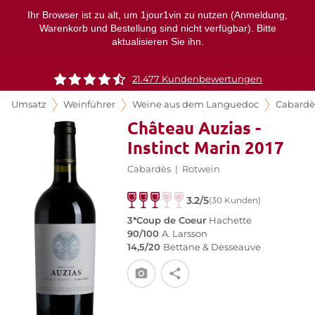
Ihr Browser ist zu alt, um 1jour1vin zu nutzen (Anmeldung,
Warenkorb und Bestellung sind nicht verfügbar). Bitte
aktualisieren Sie ihn.
21.477 Kundenbewertungen
Umsatz
Weinführer
Weine aus dem Languedoc
Cabardè
Château Auzias -
Instinct Marin 2017
Cabardès
|
Rotwein
3.2/5
(30 Kunden)
3*Coup de Coeur
Hachette
90/100
A. Larsson
14,5/20
Bettane & Desseauve