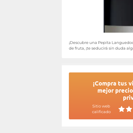
¡Descubre una Pepita Languedoc,
de fruta, ¡te seducirá sin duda al
¡Compra tus vi
mejor precio
pri
Sitio web
calificado