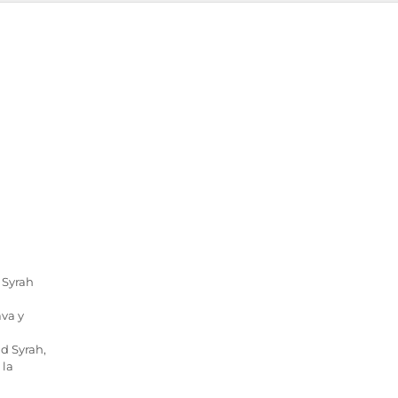
 Syrah
ava y
ad Syrah,
 la