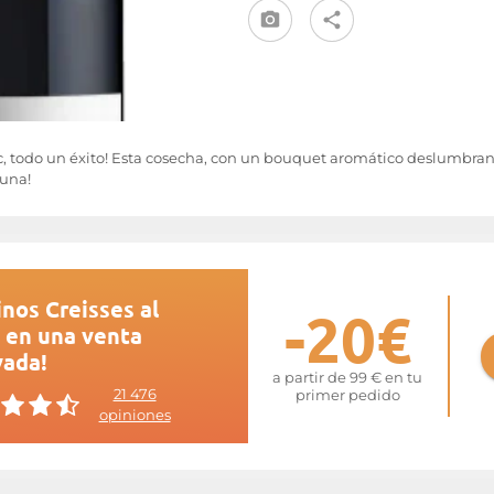
 todo un éxito! Esta cosecha, con un bouquet aromático deslumbrant
guna!
nos Creisses al
-20€
 en una venta
vada!
a partir de 99 € en tu
21 476
primer pedido
opiniones