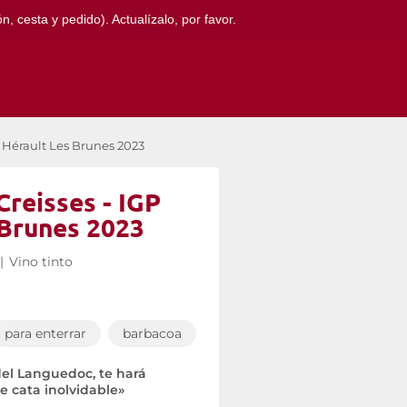
, cesta y pedido). Actualízalo, por favor.
 Hérault Les Brunes 2023
reisses - IGP
 Brunes 2023
|
Vino tinto
para enterrar
barbacoa
del Languedoc, te hará
e cata inolvidable»