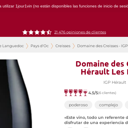
ilizar 1jour1vin (no están disponibles las funciones de inicio de sesión
21 476 opiniones de clientes
de Languedoc
Pays d'Oc
Creisses
Domaine des Creisses - IGP
Domaine des C
Hérault Les
IGP Hérault
4.5/5
(6 clientes)
poderoso
complejo
«Este vino, todo un referente 
disfrutar de una experiencia d