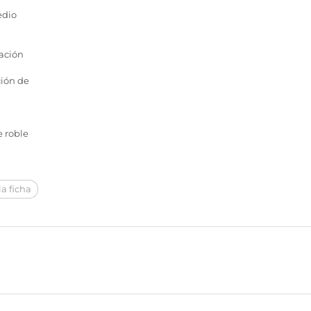
edio
ación
ción de
e roble
a ficha