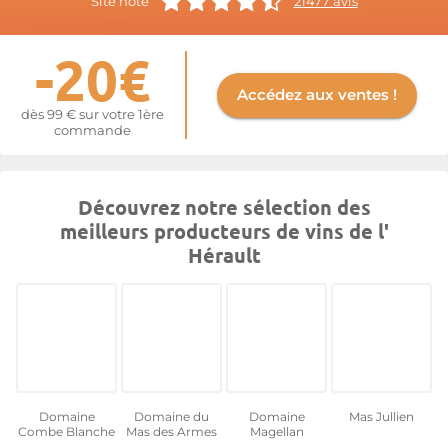
Site noté
21477 avis
offre d'admirables crus à découvrir tels ceux du Domaine Mas
Cal Demoura, du Domaine Les Clos du Serres, du Domaine Mas
-20€
de Daumas Gassac, du Mas Julien ou du Domaine du Pas de
l'Escalette.
Accédez aux ventes !
Plus d'informations sur le site de
IGP Hérault
dès 99 € sur votre 1ère
commande
Découvrez notre sélection des
meilleurs producteurs de vins de l'
Hérault
Domaine
Domaine du
Domaine
Mas Jullien
Combe Blanche
Mas des Armes
Magellan