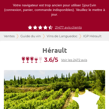
Votre navigateur est trop ancien pour utiliser 1jour1vin
(connexion, panier, commande indisponibles). Veuillez le mettre à
jour.
21477
avis clients
Ventes
Guide du vin
Vins de Languedoc
IGP Hérault
Hérault
3.6/5
Voir les 2472 avis