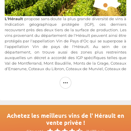
L'Hérault
propose sans doute la plus grande diversité de vins à
Indication géographique protégée (IGP), ces derniers
recouvrant près des deux tiers de la surface de production. Les
vins provenant du département de l'Hérault peuvent ainsi être
protégés par l'appellation Vin de Pays d'Oc qui se superpose à
l'appellation Vin de pays de l'Hérault. Au sein de ce
département, on trouve aussi des zones plus restreintes
auxquelles un décret a accordé des IGP spécifiques telles que
Val de Montferrand, Mont Baudille, Monts de la Grage, Coteaux
d’Enserune, Coteaux du Libron, Coteaux de Murviel, Coteaux de
Laurens, Côtes de Thongue, la Bénovie, Cassan, Coteaux du
Salagou, etc.
Les crus proposés en Vin de pays de
l'Hérault
sont produits à
partir des cépages traditionnels de la Méditerranée tels que le
Carignan, la Syrah, le Cinsault, le Grenache pour les rouges,
mais aussi avec d’autres variétés, notamment le Merlot et le
Cabernet-Sauvignon. Pour les vins blancs, de l'appellation Vin
Achetez les meilleurs vins de l' Hérault en
de pays de l'Hérault on retrouve entre autres le Grenache
vente privée !
blanc, le Maccabeu et le Terret, mais aussi le Chardonnay, le
Sauvignon et le Viognier. L'appellation Vin de pays de l'Hérault