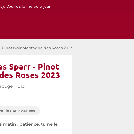
. Veuillez le mettre à jour.
 - Pinot Noir Montagne des Roses 2023
s Sparr - Pinot
des Roses 2023
 rouge
|
Bio
cailles aux cerises
e matin : patience, tu ne le