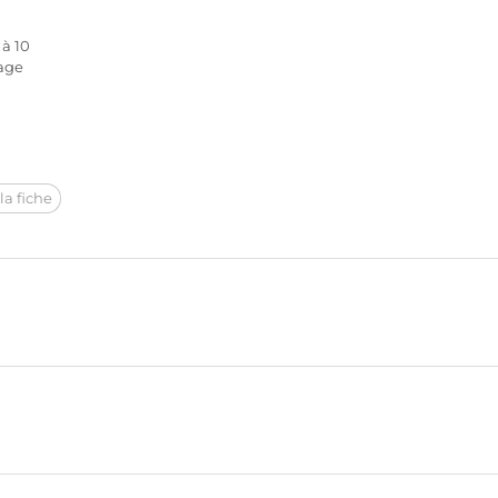
à 10
rage
la fiche