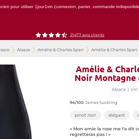
ncien pour utiliser 1jour1vin (connexion, panier, commande indisponibles)
21477
avis clients
lsace
Alsace
Amélie & Charles Sparr
Amélie & Charles Sparr
Amélie & Charle
Noir Montagne 
Alsace
|
Vin
94/100
James Suckling
pinot noir
élégant
« Mon amie la rose me l'a dit c
regretteras pas ! »