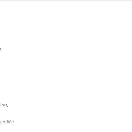
s
ires,
rtifiée