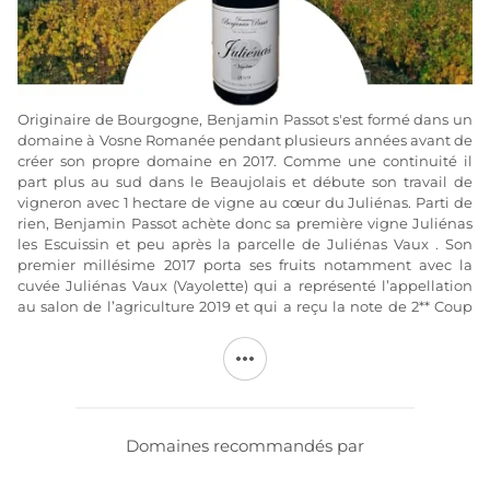
Originaire de Bourgogne, Benjamin Passot s'est formé dans un
domaine à Vosne Romanée pendant plusieurs années avant de
créer son propre domaine en 2017. Comme une continuité il
part plus au sud dans le Beaujolais et débute son travail de
vigneron avec 1 hectare de vigne au cœur du Juliénas. Parti de
rien, Benjamin Passot achète donc sa première vigne Juliénas
les Escuissin et peu après la parcelle de Juliénas Vaux . Son
premier millésime 2017 porta ses fruits notamment avec la
cuvée Juliénas Vaux (Vayolette) qui a représenté l’appellation
au salon de l’agriculture 2019 et qui a reçu la note de 2** Coup
de Cœur au Guide hachette 2021. Passionné et désireux de
mener son travail à bien, il achète année après année de jolies
parcelles triées sur le volet et qui lui tiennent à cœur tant au
niveau de leur histoire que de la richesse de leur terroir.
Ceci explique donc cela. Basé sur ce principe, Benjamin Passot
Domaines recommandés par
réalise un travail parcellaire qui rend le vin unique. Ainsi la
vinification et la cuvaison permettent d’obtenir la typicité de