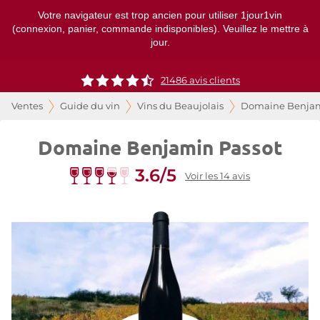
Votre navigateur est trop ancien pour utiliser 1jour1vin
(connexion, panier, commande indisponibles). Veuillez le mettre à
jour.
21486
avis clients
Ventes
Guide du vin
Vins du Beaujolais
Domaine Benjam
Domaine Benjamin Passot
3.6/5
Voir les 14 avis